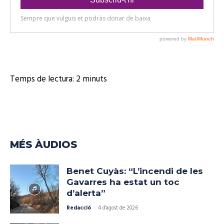
o
Temps de lectura:
2
minuts
MÉS ÀUDIOS
Benet Cuyàs: “L’incendi de les
Gavarres ha estat un toc
d’alerta”
Redacció
-
4 d'agost de 2026