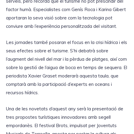
serveis, però recorda que el turisme no pot prescindir del
factor humà. Especialistes com Genís Roca i Karina Gibert
aportaran la seva visió sobre com la tecnologia pot
conviure amb l’experiència personalitzada del visitant.
Les jornades també posaran el focus en la crisi hídrica i els
seus efectes sobre el turisme. S’hi debatrà sobre
l’augment del nivell del mar i la pèrdua de platges, així com
sobre la gestió de l’aigua de boca en temps de sequera. El
periodista Xavier Graset moderarà aquesta taula, que
comptarà amb la participació d’experts en oceans i
recursos hídrics.
Una de les novetats d’aquest any serà la presentació de
tres propostes turístiques innovadores amb segell
empordanès. El festival Brots, impulsat per Joventuts
Musicals de Torroella, aposta per portar la cultura als