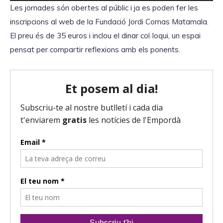
e
Les jornades són obertes al públic i ja es poden fer les
d
p
inscripcions al web de la Fundació Jordi Comas Matamala.
'
r
El preu és de 35 euros i inclou el dinar col·loqui, un espai
à
o
pensat per compartir reflexions amb els ponents.
u
d
d
u
i
c
o
t
o
r
d
'
à
u
d
i