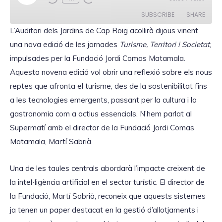
l
a
SUBSCRIBE
SHARE
y
E
L’Auditori dels Jardins de Cap Roig acollirà dijous vinent
p
i
una nova edició de les jornades
SHARE
Turisme, Territori i Societat
,
s
RSS FEED
o
impulsades per la Fundació Jordi Comas Matamala.
d
LINK
e
Aquesta novena edició vol obrir una reflexió sobre els nous
reptes que afronta el turisme, des de la sostenibilitat fins
a les tecnologies emergents, passant per la cultura i la
gastronomia com a actius essencials. N’hem parlat al
EMBED
Supermatí amb el director de la Fundació Jordi Comas
Matamala, Martí Sabrià.
Una de les taules centrals abordarà l’impacte creixent de
la intel·ligència artificial en el sector turístic. El director de
la Fundació, Martí Sabrià, reconeix que aquests sistemes
ja tenen un paper destacat en la gestió d’allotjaments i