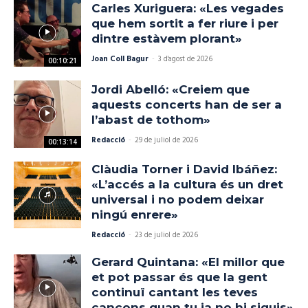
Carles Xuriguera: «Les vegades
que hem sortit a fer riure i per
dintre estàvem plorant»
Joan Coll Bagur
-
3 d'agost de 2026
00:10:21
Jordi Abelló: «Creiem que
aquests concerts han de ser a
l’abast de tothom»
Redacció
-
29 de juliol de 2026
00:13:14
Clàudia Torner i David Ibáñez:
«L’accés a la cultura és un dret
universal i no podem deixar
ningú enrere»
Redacció
-
23 de juliol de 2026
Gerard Quintana: «El millor que
et pot passar és que la gent
continuï cantant les teves
cançons quan tu ja no hi siguis»