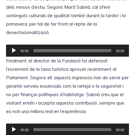
dels mesos d’estiu. Segons Martí Sabrià, cal oferir
continguts culturals de qualitat també durant la tardor i la
primavera, per tal de fer front al repte de la
desestacionalització.
R
00:00
00:00
e
Finalment, el director de la Fundació ha defensat
p
l’increment de la taxa turística aprovat recentment al
r
Parlament. Segons ell, aquests ingressos han de servir per
o
garantir serveis essencials com la neteja o la seguretat i
d
no per finançar polítiques d’habitatge. Sabrià creu que el
u
visitant entén i accepta aquesta contribució, sempre que
c
es noti una millora real en l’experiència.
t
o
R
00:00
00:00
r