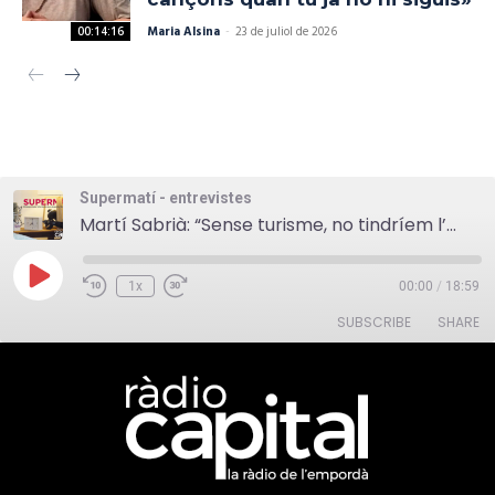
Maria Alsina
-
23 de juliol de 2026
00:14:16
Supermatí - entrevistes
Martí Sabrià: “Sense turisme, no tindríem l’oferta cultural ni gastronòmica que tenim”
Play
1x
00:00
/
18:59
Episode
SUBSCRIBE
SHARE
SHARE
RSS FEED
LINK