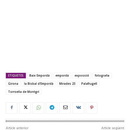
ETIQUETES
Baix Empordà
empordà
exposició
fotografia
Girona
la Bisbal d'Empordà
Mirades 23
Palafrugell
Torroella de Montgrí
Article anterior
Article següent