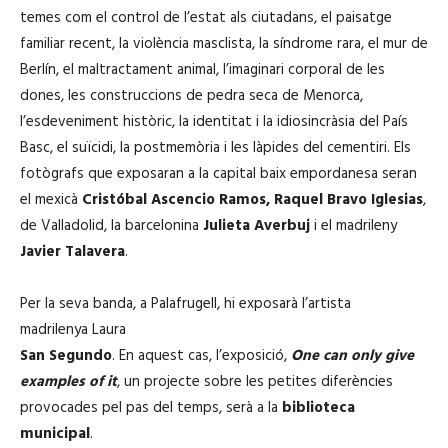
temes com el control de l’estat als ciutadans, el paisatge
familiar recent, la violència masclista, la síndrome rara, el mur de
Berlín, el maltractament animal, l’imaginari corporal de les
dones, les construccions de pedra seca de Menorca,
l’esdeveniment històric, la identitat i la idiosincràsia del País
Basc, el suïcidi, la postmemòria i les làpides del cementiri. Els
fotògrafs que exposaran a la capital baix empordanesa seran
el mexicà
Cristóbal Ascencio Ramos,
Raquel Bravo Iglesias
,
de Valladolid, la barcelonina
Julieta Averbuj
i el madrileny
Javier Talavera
.
Per la seva banda, a Palafrugell, hi exposarà l’artista
madrilenya Laura
San Segundo
. En aquest cas, l’exposició,
One can only give
examples of it
, un projecte sobre les petites diferències
provocades pel pas del temps, serà a la
biblioteca
municipal
.