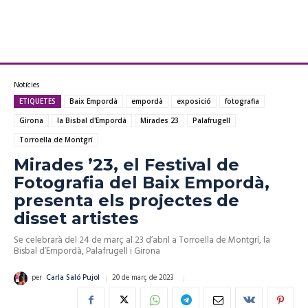
Notícies
ETIQUETES
Baix Empordà
empordà
exposició
fotografia
Girona
la Bisbal d'Empordà
Mirades 23
Palafrugell
Torroella de Montgrí
Mirades ’23, el Festival de
Fotografia del Baix Empordà,
presenta els projectes de
disset artistes
Se celebrarà del 24 de març al 23 d’abril a Torroella de Montgrí, la
Bisbal d’Empordà, Palafrugell i Girona
20 de març de 2023
per
Carla Saló Pujol