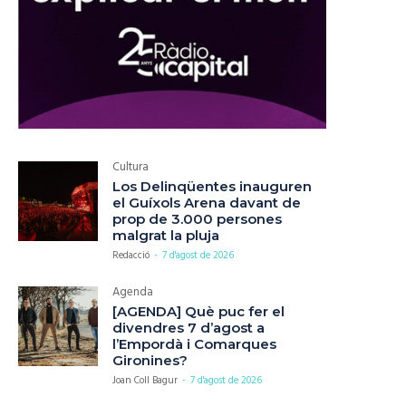
Cultura
Los Delinqüentes inauguren
el Guíxols Arena davant de
prop de 3.000 persones
malgrat la pluja
Redacció
-
7 d'agost de 2026
Agenda
[AGENDA] Què puc fer el
divendres 7 d’agost a
l’Empordà i Comarques
Gironines?
Joan Coll Bagur
-
7 d'agost de 2026