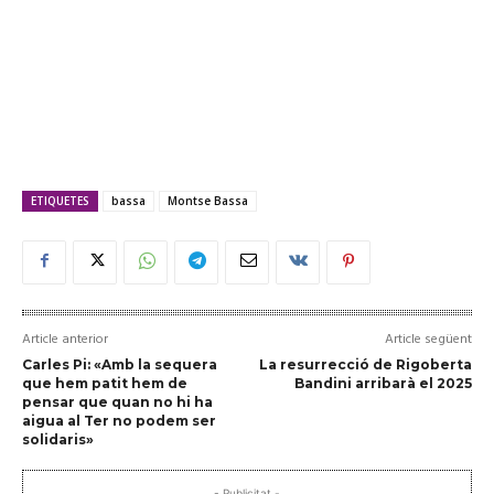
ETIQUETES
bassa
Montse Bassa
Article anterior
Article següent
Carles Pi: «Amb la sequera
La resurrecció de Rigoberta
que hem patit hem de
Bandini arribarà el 2025
pensar que quan no hi ha
aigua al Ter no podem ser
solidaris»
- Publicitat -