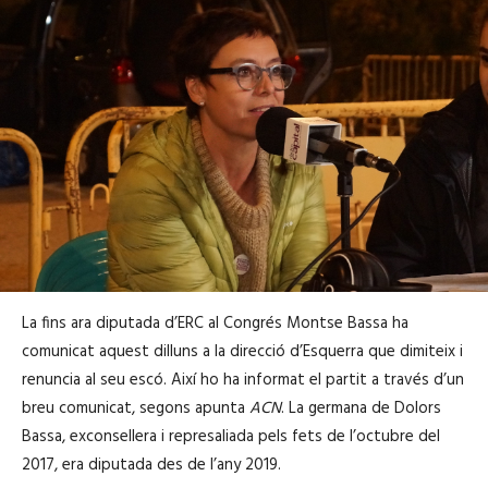
La fins ara diputada d’ERC al Congrés Montse Bassa ha
comunicat aquest dilluns a la direcció d’Esquerra que dimiteix i
renuncia al seu escó. Així ho ha informat el partit a través d’un
breu comunicat, segons apunta
ACN
. La germana de Dolors
Bassa, exconsellera i represaliada pels fets de l’octubre del
2017, era diputada des de l’any 2019.