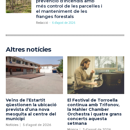
prevenció d’incendis amb
més control de les parcel·les i
el manteniment de les
franges forestals
Redacció
-
6 d'agost de 2026
Altres notícies
Veïns de l’Estartit
El Festival de Torroella
qüestionen la ubicació
continua amb Trifonov,
prevista d’una nova
la Mahler Chamber
mesquita al centre del
Orchestra i quatre grans
municipi
concerts aquesta
setmana
Notícies
5 d'agost de 2026
Música
3 d'agost de 2026