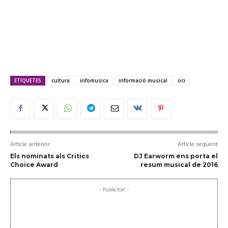
ETIQUETES
cultura
infomusica
informació musical
oci
Article anterior
Article següent
Els nominats als Critics
DJ Earworm ens porta el
Choice Award
resum musical de 2016
- Publicitat -