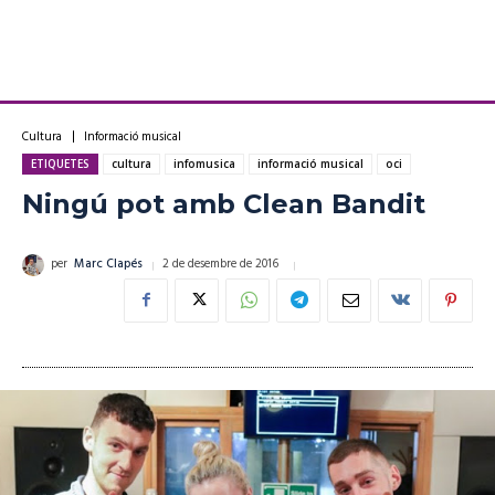
Cultura
Informació musical
ETIQUETES
cultura
infomusica
informació musical
oci
Ningú pot amb Clean Bandit
2 de desembre de 2016
per
Marc Clapés