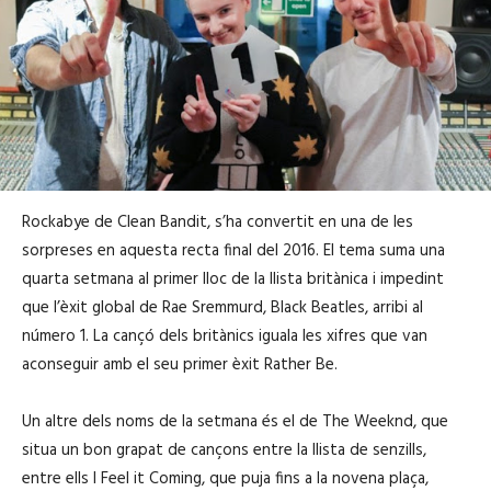
Rockabye de Clean Bandit, s’ha convertit en una de les
sorpreses en aquesta recta final del 2016. El tema suma una
quarta setmana al primer lloc de la llista britànica i impedint
que l’èxit global de Rae Sremmurd, Black Beatles, arribi al
número 1. La cançó dels britànics iguala les xifres que van
aconseguir amb el seu primer èxit Rather Be.
Un altre dels noms de la setmana és el de The Weeknd, que
situa un bon grapat de cançons entre la llista de senzills,
entre ells I Feel it Coming, que puja fins a la novena plaça,