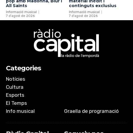
pop amb Madonna, Blur i
material inèdit i
All Saints
continguts exclusius
Informació musical
Informació musical
7 d'agost de 2026
7 d'agost de 2026
Categories
Notícies
Cultura
Esports
El Temps
Info musical
Graella de programació