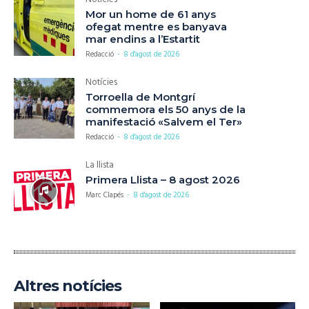
Mor un home de 61 anys
ofegat mentre es banyava
mar endins a l’Estartit
Redacció
-
8 d'agost de 2026
Notícies
Torroella de Montgrí
commemora els 50 anys de la
manifestació «Salvem el Ter»
Redacció
-
8 d'agost de 2026
La llista
Primera Llista – 8 agost 2026
Marc Clapés
-
8 d'agost de 2026
Altres notícies