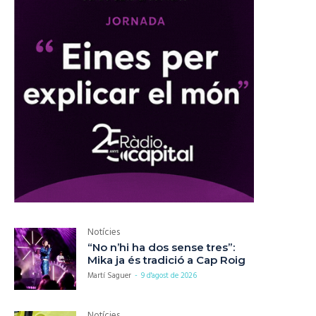
Notícies
“No n’hi ha dos sense tres”:
Mika ja és tradició a Cap Roig
Martí Saguer
-
9 d'agost de 2026
Notícies