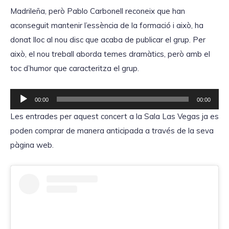
p
Madrileña, però Pablo Carbonell reconeix que han
r
r
aconseguit mantenir l’essència de la formació i això, ha
d
o
donat lloc al nou disc que acaba de publicar el grup. Per
'
d
això, el nou treball aborda temes dramàtics, però amb el
à
u
toc d’humor que caracteritza el grup.
u
c
d
t
R
i
00:00
00:00
o
e
o
Les entrades per aquest concert a la Sala Las Vegas ja es
r
p
poden comprar de manera anticipada a través de la seva
d
r
pàgina web.
'
o
à
d
u
u
d
c
i
t
o
o