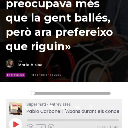
preocupava més
que la gent ballés,
però ara prefereixo
que riguin»
Per
Maria Alsina
Entrevistes
18 de febrer de 2025
Reproductor
00:00
00:00
d'àudio
Supermatí - entrevistes
Pablo Carbonell: "Abans durant els concerts em preocupava més que la gent ballés, però ara prefereixo que riguin"
P
1x
00:00
/
15:48