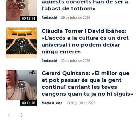
aquests concerts han de ser a
l’abast de tothom»
Redacció
-
29 de juliol de 2026
00:13:14
Clàudia Torner i David Ibáñez:
«L’accés a la cultura és un dret
universal i no podem deixar
ningú enrere»
Redacció
-
23 de juliol de 2026
Gerard Quintana: «El millor que
et pot passar és que la gent
continuï cantant les teves
cançons quan tu ja no hi siguis»
Maria Alsina
-
23 de juliol de 2026
00:14:16