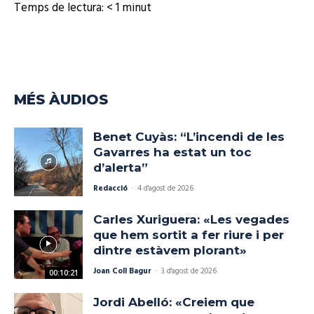
Temps de lectura:
< 1
minut
MÉS ÀUDIOS
Benet Cuyàs: “L’incendi de les
Gavarres ha estat un toc
d’alerta”
Redacció
-
4 d'agost de 2026
Carles Xuriguera: «Les vegades
que hem sortit a fer riure i per
dintre estàvem plorant»
Joan Coll Bagur
-
3 d'agost de 2026
00:10:21
Jordi Abelló: «Creiem que