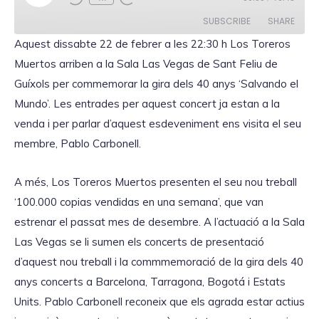
l
a
SUBSCRIBE
SHARE
y
E
A
quest
dissabte
22 de
febrer a les 22:30 h
Los Toreros
p
i
Muertos arriben a la Sala Las Vegas de Sant Feliu de
SHARE
s
RSS FEED
o
Guíxols per
commemorar
la gira
dels
40
anys
‘Salvando el
d
LINK
e
Mundo’. Les entrades per
aquest
concert
ja
estan
a la
venda i per parlar
d’aquest
esdeveniment
ens
visita el
seu
membre
, Pablo Carbonell.
EMBED
A més, Los Toreros Muertos presenten el seu nou treball
‘100.000 copias vendidas en una semana’, que van
estrenar el passat mes de desembre. A l’actuació a la Sala
Las Vegas se li sumen els concerts de presentació
d’aquest nou treball i la commmemoració de la gira dels 40
anys concerts a Barcelona, Tarragona, Bogotá i Estats
Units. Pablo Carbonell reconeix que els agrada estar actius