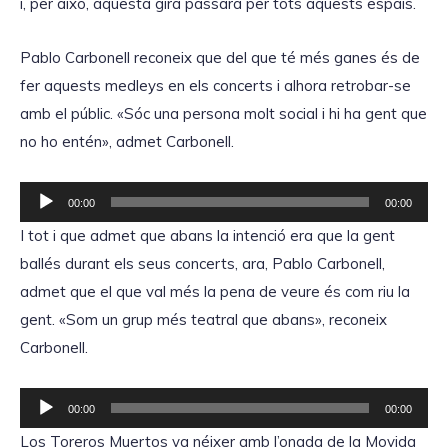
i, per això, aquesta gira passarà per tots aquests espais.
Pablo Carbonell reconeix que del que té més ganes és de
fer aquests medleys en els concerts i alhora retrobar-se
amb el públic. «Sóc una persona molt social i hi ha gent que
no ho entén», admet Carbonell.
R
00:00
00:00
e
I tot i que admet que abans la intenció era que la gent
p
ballés durant els seus concerts, ara, Pablo Carbonell,
r
admet que el que val més la pena de veure és com riu la
o
gent. «Som un grup més teatral que abans», reconeix
d
Carbonell.
u
c
R
00:00
00:00
t
e
Los Toreros Muertos va néixer amb l’onada de la Movida
o