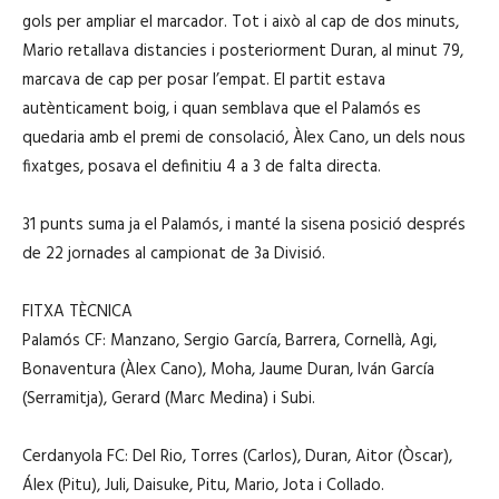
gols per ampliar el marcador. Tot i això al cap de dos minuts,
Mario retallava distancies i posteriorment Duran, al minut 79,
marcava de cap per posar l’empat. El partit estava
autènticament boig, i quan semblava que el Palamós es
quedaria amb el premi de consolació, Àlex Cano, un dels nous
fixatges, posava el definitiu 4 a 3 de falta directa.
31 punts suma ja el Palamós, i manté la sisena posició després
de 22 jornades al campionat de 3a Divisió.
FITXA TÈCNICA
Palamós CF: Manzano, Sergio García, Barrera, Cornellà, Agi,
Bonaventura (Àlex Cano), Moha, Jaume Duran, Iván García
(Serramitja), Gerard (Marc Medina) i Subi.
Cerdanyola FC: Del Rio, Torres (Carlos), Duran, Aitor (Òscar),
Álex (Pitu), Juli, Daisuke, Pitu, Mario, Jota i Collado.