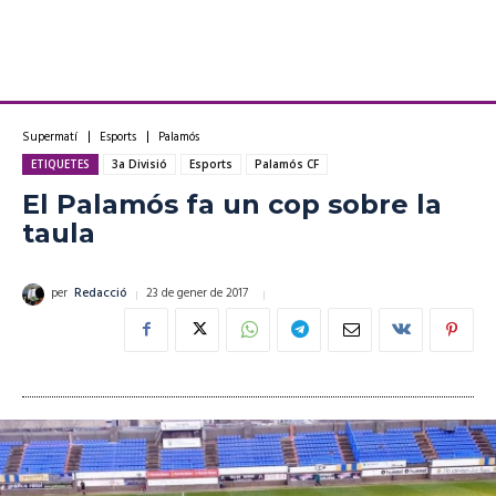
Supermatí
Esports
Palamós
ETIQUETES
3a Divisió
Esports
Palamós CF
El Palamós fa un cop sobre la
taula
23 de gener de 2017
per
Redacció