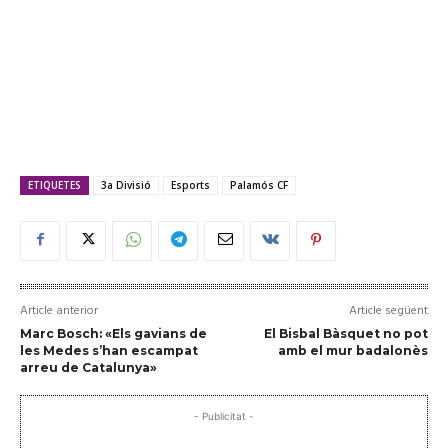
ETIQUETES
3a Divisió
Esports
Palamós CF
Article anterior
Article següent
Marc Bosch: «Els gavians de
El Bisbal Bàsquet no pot
les Medes s’han escampat
amb el mur badalonès
arreu de Catalunya»
- Publicitat -