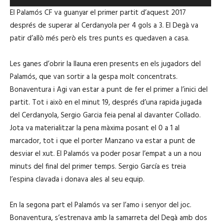
LINK
e
e
El Palamós CF va guanyar el primer partit d’aquest 2017
p
després de superar al Cerdanyola per 4 gols a 3. El Degà va
r
patir d’allò més però els tres punts es quedaven a casa.
o
EMBED
d
Les ganes d’obrir la llauna eren presents en els jugadors del
u
Palamós, que van sortir a la gespa molt concentrats.
c
Bonaventura i Agi van estar a punt de fer el primer a l’inici del
t
partit. Tot i això en el minut 19, després d’una rapida jugada
o
del Cerdanyola, Sergio Garcia feia penal al davanter Collado.
r
Jota va materialitzar la pena màxima posant el 0 a 1 al
d
marcador, tot i que el porter Manzano va estar a punt de
'
desviar el xut. El Palamós va poder posar l’empat a un a nou
à
minuts del final del primer temps. Sergio García es treia
u
l’espina clavada i donava ales al seu equip.
d
i
En la segona part el Palamós va ser l’amo i senyor del joc.
o
Bonaventura, s’estrenava amb la samarreta del Degà amb dos