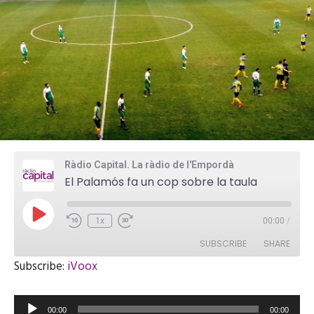
Ràdio Capital. La ràdio de l'Empordà
El Palamós fa un cop sobre la taula
P
1x
00:00
/
l
a
SUBSCRIBE
SHARE
y
E
Subscribe:
iVoox
p
i
SHARE
iVoox
s
R
o
RSS FEED
00:00
00:00
d