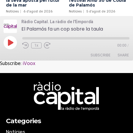
la seva aposta pel futur
festival Amb So de Cobla
de la mar
de Palamós
Notícies
6 d'agost de 2026
Notícies
5 d'agost de 2026
Ràdio Capital. La ràdio de l'Empordà
El Palamós fa un cop sobre la taula
Play
1x
00:00
/
Episode
SUBSCRIBE
SHARE
Subscribe:
iVoox
SHARE
iVoox
RSS FEED
LINK
EMBED
Categories
Notícies