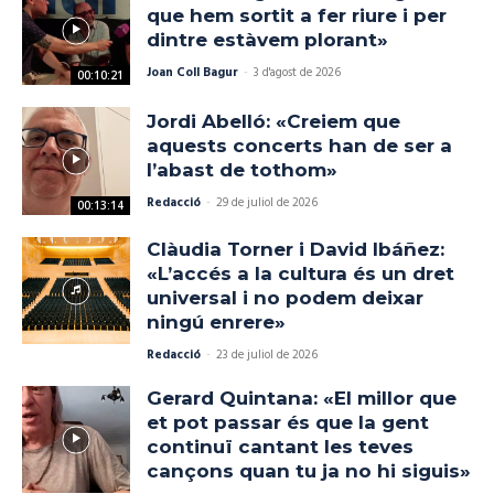
que hem sortit a fer riure i per
dintre estàvem plorant»
Joan Coll Bagur
-
3 d'agost de 2026
00:10:21
Jordi Abelló: «Creiem que
aquests concerts han de ser a
l’abast de tothom»
Redacció
-
29 de juliol de 2026
00:13:14
Clàudia Torner i David Ibáñez:
«L’accés a la cultura és un dret
universal i no podem deixar
ningú enrere»
Redacció
-
23 de juliol de 2026
Gerard Quintana: «El millor que
et pot passar és que la gent
continuï cantant les teves
cançons quan tu ja no hi siguis»