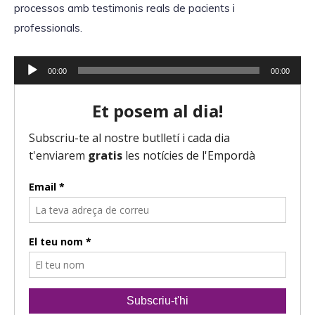
'
processos amb testimonis reals de pacients i
à
professionals.
u
d
R
00:00
00:00
i
e
o
p
r
o
d
u
c
t
o
r
d
'