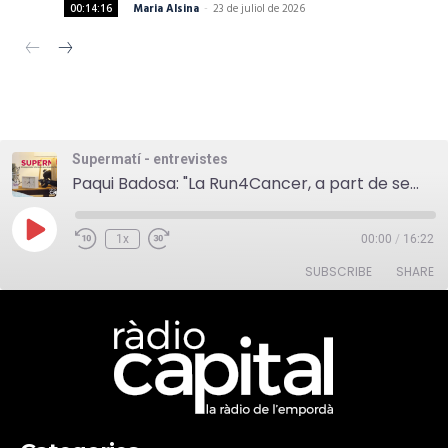
Maria Alsina
-
23 de juliol de 2026
00:14:16
Supermatí - entrevistes
Paqui Badosa: "La Run4Cancer, a part de ser una cursa solidària, vol servir fomentar els hàbits saludables"
Play
1x
00:00
/
16:22
Episode
SUBSCRIBE
SHARE
SHARE
RSS FEED
LINK