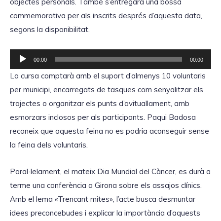
objectes personals. També s’entregarà una bossa
commemorativa per als inscrits després d’aquesta data,
segons la disponibilitat.
R
00:00
00:00
e
La cursa comptarà amb el suport d’almenys 10 voluntaris
p
per municipi, encarregats de tasques com senyalitzar els
r
trajectes o organitzar els punts d’avituallament, amb
o
esmorzars inclosos per als participants. Paqui Badosa
d
reconeix que aquesta feina no es podria aconseguir sense
u
la feina dels voluntaris.
c
t
Paral·lelament, el mateix Dia Mundial del Càncer, es durà a
o
terme una conferència a Girona sobre els assajos clínics.
r
Amb el lema «Trencant mites», l’acte busca desmuntar
d
idees preconcebudes i explicar la importància d’aquests