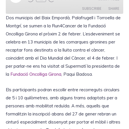
l
a
SUBSCRIBE
SHARE
y
E
Dos
municipis
del Baix Empordà, Palafrugell i Torroella de
p
i
Montgrí, se sumen a la Run4Cancer de la
SHARE
Fundació
s
RSS FEED
o
Oncolliga
Girona el
pròxim
2 de
febrer
. L’esdeveniment se
d
LINK
e
celebra en 13 municipis de les comarques gironines per
recaptar fons destinats a la lluita contra el càncer,
coincidint amb el Dia Mundial del Càncer, el 4 de febrer. I
per parlar-
ne
ens ha
visitat al Supermatí la presidenta de
EMBED
la
Fundació
Oncolliga
Girona
, Paqui
Badosa
.
Els participants podran escollir entre recorreguts circulars
de 5 i 10 quilòmetres, amb alguns trams adaptats per a
persones amb mobilitat reduïda. A més, aquells que
formalitzin la inscripció abans del 27 de gener rebran un
cinturó especialment dissenyat per portar el mòbil i altres