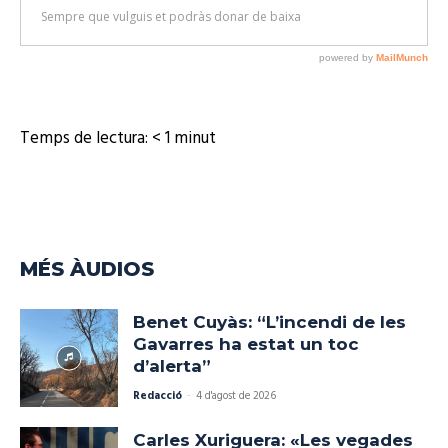
à
u
d
i
o
Temps de lectura:
< 1
minut
MÉS ÀUDIOS
Benet Cuyàs: “L’incendi de les
Gavarres ha estat un toc
d’alerta”
Redacció
-
4 d'agost de 2026
Carles Xuriguera: «Les vegades