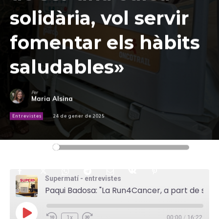
solidària, vol servir
fomentar els hàbits
saludables»
Per
Maria Alsina
Entrevistes
24 de gener de 2025
Reproductor
00:00
00:00
d'àudio
Supermatí - entrevistes
Paqui Badosa: "La Run4Cancer, a part de ser una cursa solidària, vol servir fomentar els hàbits saludables"
P
1x
00:00
/
16:22