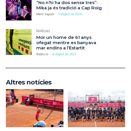
“No n’hi ha dos sense tres”:
Mika ja és tradició a Cap Roig
Martí Saguer
-
9 d'agost de 2026
Notícies
Mor un home de 61 anys
ofegat mentre es banyava
mar endins a l’Estartit
Redacció
-
8 d'agost de 2026
Altres notícies