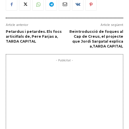
Article anterior
Article següent
Petardus i petardes. Els focs
Reintroducció de foques al
articifials de, Pere Farjas a,
Cap de Creus, el projecte
TARDA CAPITAL
que Jordi Sargatal explica
a,TARDA CAPITAL
- Publicitat -