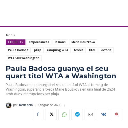
Tennis
ETIQUETES
empordanesa
lesions
Marie Bouzkova
Paula Badosa
pluja
rànquing WTA
tennis
títol
victòria
WTA 500 Washington
Paula Badosa guanya el seu
quart títol WTA a Washington
Paula Badosa ha aconseguit el seu quart títol WTA al torneig de
Washington, superant la txeca Marie Bouzkova en una final de 2h24
amb dues interrupcions per pluja
5 d'agost de 2024
per
Redacció