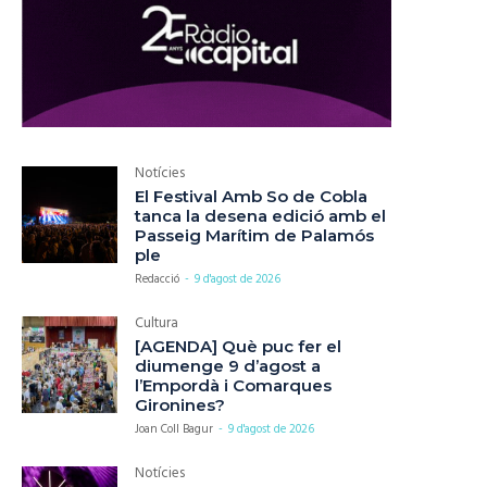
Notícies
El Festival Amb So de Cobla
tanca la desena edició amb el
Passeig Marítim de Palamós
ple
Redacció
-
9 d'agost de 2026
Cultura
[AGENDA] Què puc fer el
diumenge 9 d’agost a
l’Empordà i Comarques
Gironines?
Joan Coll Bagur
-
9 d'agost de 2026
Notícies