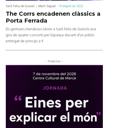
Sant Feliu de Guíxols
Martí Saguer
-
10 d'agost de 2026
The Corrs encadenen clàssics a
Porta Ferrada
Els germans irlandesos obren a Sant Feliu de Guíxols una
gira de quatre concerts per Espanya davant d’un públic
entregat de principi a fi
- Publicitat -