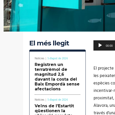
El més llegit
R
00:00
e
p
Notícies
5 d'agost de 2026
Registren un
r
El projecte
terratrèmol de
o
magnitud 2,6
les peixate
davant la costa del
d
espècies com
Baix Empordà sense
u
afectacions
incentivar-
c
proximitat,
Notícies
5 d'agost de 2026
t
Alavora, una
Veïns de l’Estartit
o
qüestionen la
través d’un