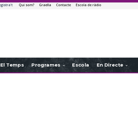
egistra't
Qui som?
Graella
Contacte
Escola de ràdio
El Temps
Programes
Escola
En Directe