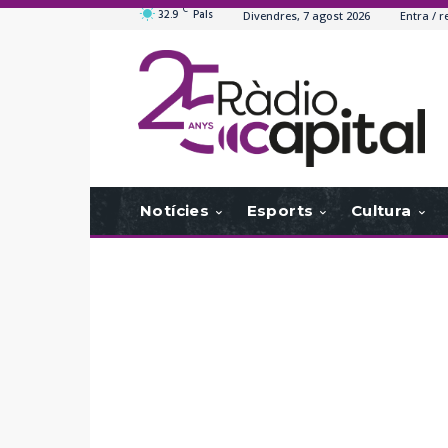
C
32.9
Pals
Divendres, 7 agost 2026
Entra / r
Notícies
Esports
Cultura