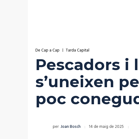
De Cap a Cap
Tarda Capital
Pescadors i 
s’uneixen pe
poc conegu
per
Joan Bosch
14 de maig de 2025