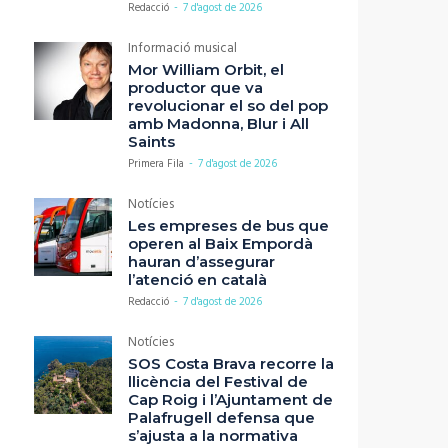
Redacció
-
7 d'agost de 2026
Informació musical
Mor William Orbit, el
productor que va
revolucionar el so del pop
amb Madonna, Blur i All
Saints
Primera Fila
-
7 d'agost de 2026
Notícies
Les empreses de bus que
operen al Baix Empordà
hauran d’assegurar
l’atenció en català
Redacció
-
7 d'agost de 2026
Notícies
SOS Costa Brava recorre la
llicència del Festival de
Cap Roig i l’Ajuntament de
Palafrugell defensa que
s’ajusta a la normativa