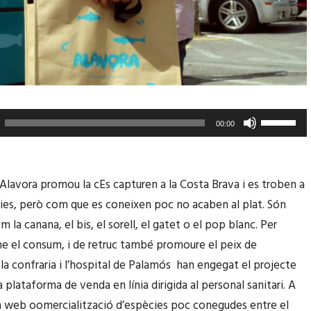
F
00:00
e
u
s
 Alavora promou la cEs capturen a la Costa Brava i es troben a
e
ries, però com que es coneixen poc no acaben al plat. Són
r
 la canana, el bis, el sorell, el gatet o el pop blanc. Per
v
ne el consum, i de retruc també promoure el peix de
i
 la confraria i l’hospital de Palamós han engegat el projecte
r
 plataforma de venda en línia dirigida al personal sanitari. A
l
a web oomercialització d’espècies poc conegudes entre el