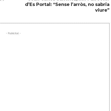
a
d’Es Portal: “Sense l’arròs, no sabria
r
viure”
o
d
i
- Publicitat -
s
m
i
n
u
i
r
e
l
v
o