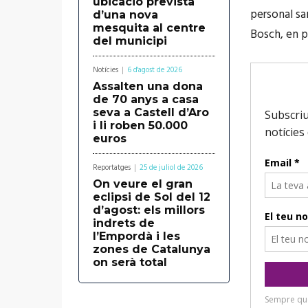
ubicació prevista
r
personal sa
d’una nova
d
mesquita al centre
Bosch, en p
del municipi
'
à
Notícies
6 d'agost de 2026
u
Assalten una dona
de 70 anys a casa
d
seva a Castell d’Aro
i li roben 50.000
i
euros
o
Reportatges
25 de juliol de 2026
On veure el gran
eclipsi de Sol del 12
d’agost: els millors
indrets de
l’Empordà i les
zones de Catalunya
on serà total