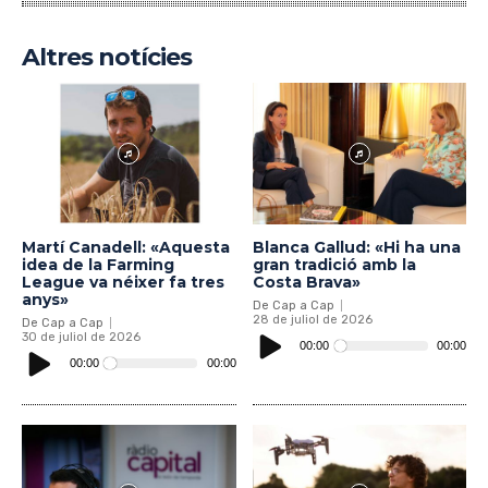
Altres notícies
Martí Canadell: «Aquesta
Blanca Gallud: «Hi ha una
idea de la Farming
gran tradició amb la
League va néixer fa tres
Costa Brava»
anys»
De Cap a Cap
28 de juliol de 2026
De Cap a Cap
Reproductor
30 de juliol de 2026
d'àudio
Reproductor
00:00
00:00
d'àudio
00:00
00:00