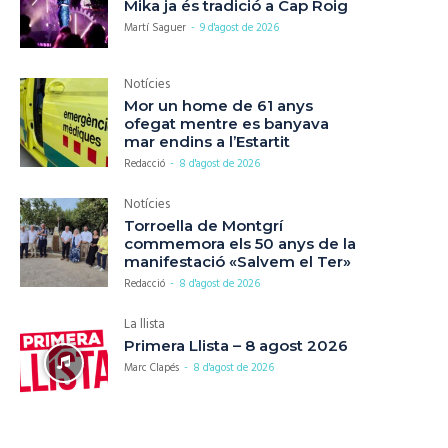
Mika ja és tradició a Cap Roig
Martí Saguer
-
9 d'agost de 2026
Notícies
Mor un home de 61 anys
ofegat mentre es banyava
mar endins a l’Estartit
Redacció
-
8 d'agost de 2026
Notícies
Torroella de Montgrí
commemora els 50 anys de la
manifestació «Salvem el Ter»
Redacció
-
8 d'agost de 2026
La llista
Primera Llista – 8 agost 2026
Marc Clapés
-
8 d'agost de 2026