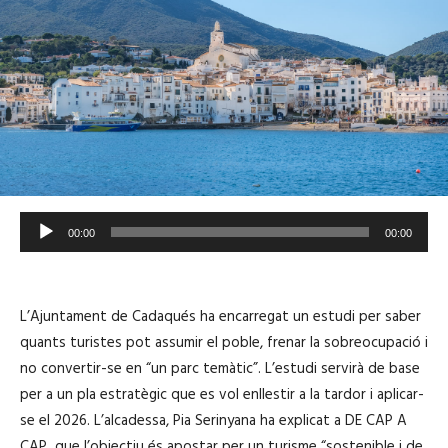
R
00:00
00:00
e
p
r
L’Ajuntament de Cadaqués ha encarregat un estudi per saber
o
quants turistes pot assumir el poble, frenar la sobreocupació i
d
no convertir-se en “un parc temàtic”. L’estudi servirà de base
u
per a un pla estratègic que es vol enllestir a la tardor i aplicar-
c
se el 2026. L’alcadessa, Pia Serinyana ha explicat a DE CAP A
t
CAP que l’objectiu és apostar per un turisme “sostenible i de