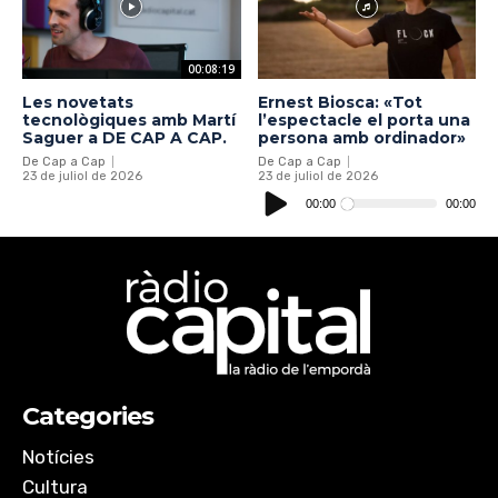
00:08:19
Les novetats
Ernest Biosca: «Tot
tecnològiques amb Martí
l’espectacle el porta una
Saguer a DE CAP A CAP.
persona amb ordinador»
De Cap a Cap
De Cap a Cap
23 de juliol de 2026
23 de juliol de 2026
Reproductor
d'àudio
00:00
00:00
Categories
Notícies
Cultura