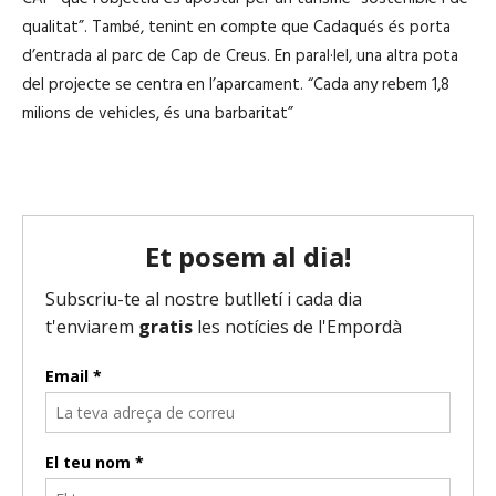
o
qualitat”. També, tenint en compte que Cadaqués és porta
r
d’entrada al parc de Cap de Creus. En paral·lel, una altra pota
d
del projecte se centra en l’aparcament. “Cada any rebem 1,8
'
milions de vehicles, és una barbaritat”
à
u
d
i
o