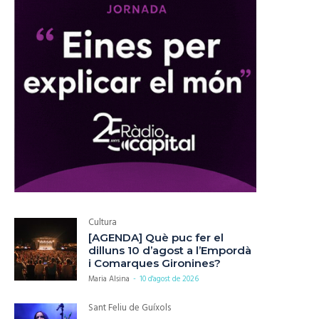
Cultura
[AGENDA] Què puc fer el
dilluns 10 d’agost a l’Empordà
i Comarques Gironines?
Maria Alsina
-
10 d'agost de 2026
Sant Feliu de Guíxols