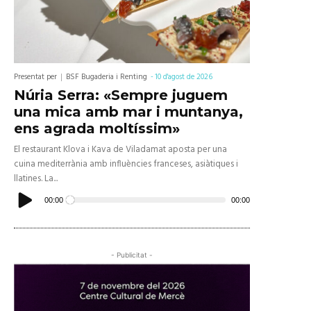
Presentat per
BSF Bugaderia i Renting
-
10 d'agost de 2026
Núria Serra: «Sempre juguem
una mica amb mar i muntanya,
ens agrada moltíssim»
El restaurant Klova i Kava de Viladamat aposta per una
cuina mediterrània amb influències franceses, asiàtiques i
llatines. La...
Reproductor
d'àudio
00:00
00:00
- Publicitat -