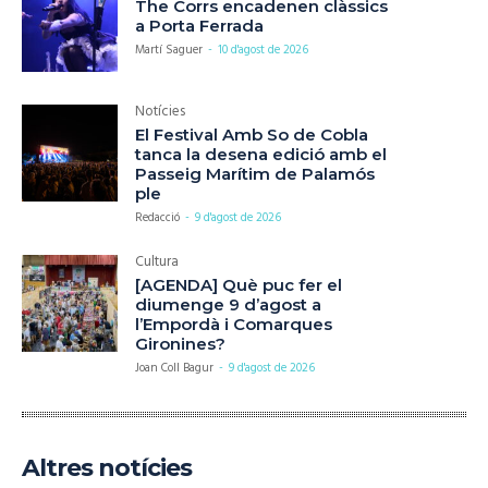
The Corrs encadenen clàssics
a Porta Ferrada
Martí Saguer
-
10 d'agost de 2026
Notícies
El Festival Amb So de Cobla
tanca la desena edició amb el
Passeig Marítim de Palamós
ple
Redacció
-
9 d'agost de 2026
Cultura
[AGENDA] Què puc fer el
diumenge 9 d’agost a
l’Empordà i Comarques
Gironines?
Joan Coll Bagur
-
9 d'agost de 2026
Altres notícies