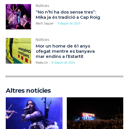
Notícies
“No n’hi ha dos sense tres”:
Mika ja és tradició a Cap Roig
Martí Saguer
-
9 d'agost de 2026
Notícies
Mor un home de 61 anys
ofegat mentre es banyava
mar endins a l’Estartit
Redacció
-
8 d'agost de 2026
Altres notícies