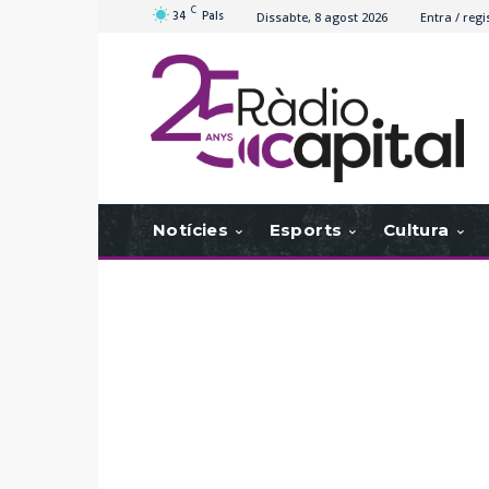
C
34
Pals
Dissabte, 8 agost 2026
Entra / regi
Notícies
Esports
Cultura