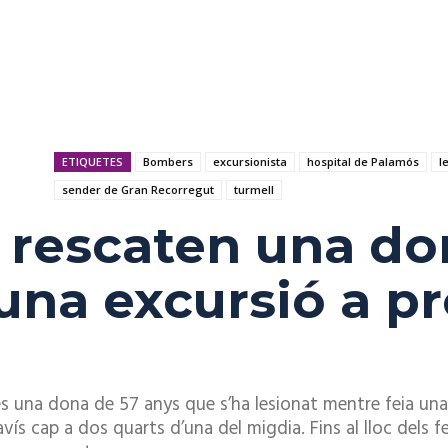
ETIQUETES
Bombers
excursionista
hospital de Palamós
l
sender de Gran Recorregut
turmell
 rescaten una do
una excursió a p
s una dona de 57 anys que s’ha lesionat mentre feia una
avís cap a dos quarts d’una del migdia. Fins al lloc dels