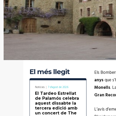
El més llegit
Els Bombers
anys
que s’
Monells
. L
Notícies
7 d'agost de 2026
El Tardeo Estrellat
Gran Reco
de Palamós celebra
aquest dissabte la
tercera edició amb
L’avís d’em
un concert de The