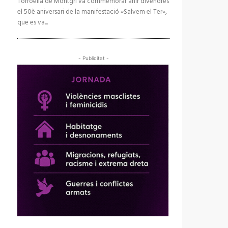
Torroella de Montgrí va commemorar ahir divendres
el 50è aniversari de la manifestació «Salvem el Ter»,
que es va...
- Publicitat -