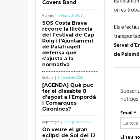
Ràpidamen
Covers Band
on es trobav
Notícies
7 d'agost de 2026
SOS Costa Brava
Els efectius
recorre la llicència
del Festival de Cap
transportada
Roig i l’Ajuntament
Servei d’
de Palafrugell
defensa que
de Palamó
s’ajusta a la
normativa
Cultura
8 d'agost de 2026
[AGENDA] Què puc
fer el dissabte 8
d’agost a l’Empordà
i Comarques
Gironines?
Reportatges
25 de juliol de 2026
On veure el gran
eclipsi de Sol del 12