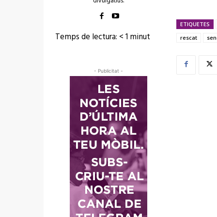
divulgatius.
ETIQUETES
Temps de lectura:
< 1
minut
rescat
sen
- Publicitat -