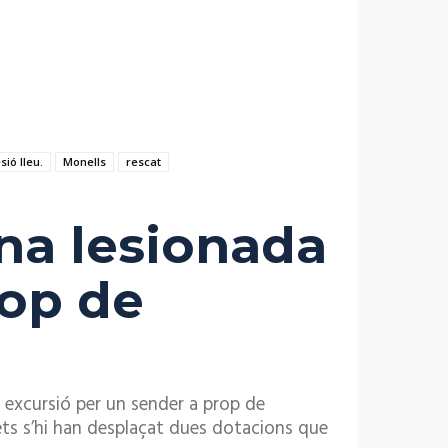
esió lleu.
Monells
rescat
na lesionada
rop de
 excursió per un sender a prop de
 fets s’hi han desplaçat dues dotacions que