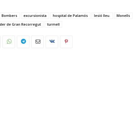
Bombers
excursionista
hospital de Palamós
lesió lleu.
Monells
der de Gran Recorregut
turmell