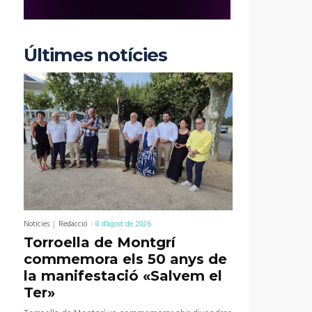
Últimes notícies
Notícies
Redacció
-
8 d'agost de 2026
Torroella de Montgrí
commemora els 50 anys de
la manifestació «Salvem el
Ter»