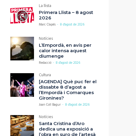
La llista
Primera Llista – 8 agost
2026
Marc Clapés
-
8 d'agost de 2026
Notícies
L’Empordà, en avís per
calor intensa aquest
diumenge
Redacció
-
8 d'agost de 2026
Cultura
[AGENDA] Què puc fer el
dissabte 8 d’agost a
l’Empordà i Comarques
Gironines?
Joan Coll Bagur
-
8 d'agost de 2026
Notícies
Santa Cristina d’Aro
dedica una exposició a
l’obra en suro de l’artesà