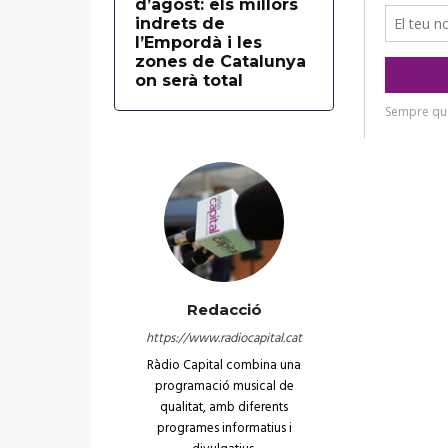
d’agost: els millors
indrets de
l’Empordà i les
zones de Catalunya
on serà total
Redacció
https://www.radiocapital.cat
Ràdio Capital combina una
programació musical de
qualitat, amb diferents
programes informatius i