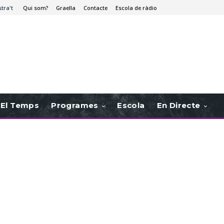
stra't
Qui som?
Graella
Contacte
Escola de ràdio
El Temps
Programes
Escola
En Directe