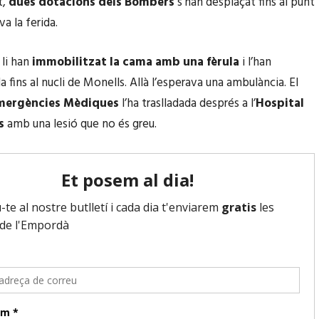
t,
dues dotacions dels Bombers
s’han desplaçat fins al punt
a la ferida.
 li han
immobilitzat la cama amb una fèrula
i l’han
 fins al nucli de Monells. Allà l’esperava una ambulància. El
Emergències Mèdiques
l’ha traslladada després a l’
Hospital
s
amb una lesió que no és greu.