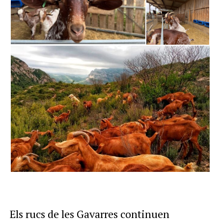
u
c
t
o
r
d
'
à
u
d
i
o
Els rucs de les Gavarres continuen