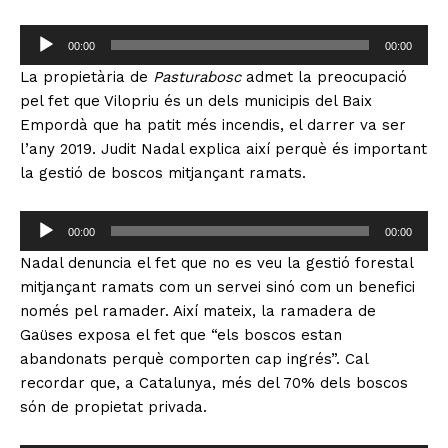
t
R
o
00:00
00:00
e
r
La propietària de
Pasturabosc
admet la preocupació
p
d
pel fet que Vilopriu és un dels municipis del Baix
r
'
Empordà que ha patit més incendis, el darrer va ser
o
à
l’any 2019. Judit Nadal explica així perquè és important
d
u
la gestió de boscos mitjançant ramats.
u
d
c
i
R
t
o
00:00
00:00
e
o
Nadal denuncia el fet que no es veu la gestió forestal
p
r
mitjançant ramats com un servei sinó com un benefici
r
d
només pel ramader. Així mateix, la ramadera de
o
'
Gaüses exposa el fet que “els boscos estan
d
à
abandonats perquè comporten cap ingrés”. Cal
u
u
recordar que, a Catalunya, més del 70% dels boscos
c
d
són de propietat privada.
t
i
o
o