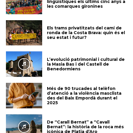
lingüístiques els últims cinc anys a
les comarques gironines
Els trams privatitzats del camí de
ronda de la Costa Brava: quin és el
seu estat i futur?
L’evolució patrimonial i cultural de
la Masia Bas i del Castell de
Benedormiens
Més de 90 trucades al telèfon
d’atenció a la violència masclista
des del Baix Empordà durant el
2025
De “Carall Bernat” a “Cavall
Bernat”: la història de la roca més
icònica de Platja d’Aro