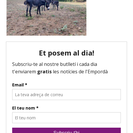
d
i
o