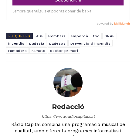
ETIQUETES
ADF
Bombers
empordà
foc
GRAF
incendis
pagesia
pagesos
prevenció d'incendis
ramaders
ramats
sector primari
Redacció
https://www.radiocapital.cat
Ràdio Capital combina una programació musical de
qualitat, amb diferents programes informatius i