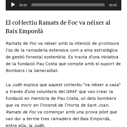
R
r
00:00
00:00
e
d
p
'
El col·lectiu Ramats de Foc va néixer al
r
à
Baix Empordà
o
u
d
d
u
Ramats de Foc va néixer amb la intenció de promoure
i
c
l’ús de la ramaderia extensiva com a eina estratègica
o
t
de gestió forestal sostenible. Es tracta d’una iniciativa
o
de la fundació Pau Costa que compte amb el suport de
r
Bombers i la Generalitat.
d
'
La Judit explica que aquest col·lectiu “va néixer a casa”
à
a través d’uns voluntaris del GRAF que van crear la
u
fundació en memòria de Pau Costa, un dels bombers
d
que va morir en l’incendi de l’Horta de Sant Joan.
i
Ramats de Foc
va començar amb una prova pilot que
o
van dur a terme tres ramaders del Baix Empordà,
entre ells, la Judit.