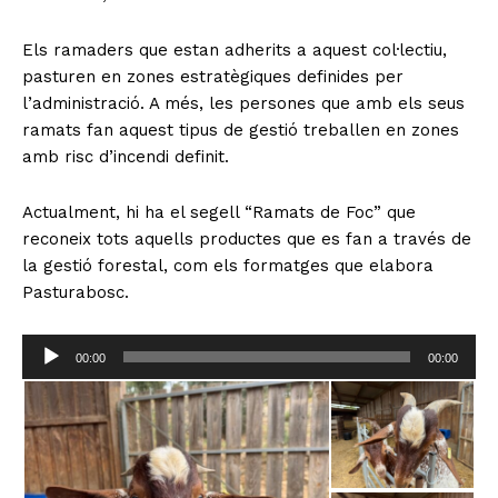
Els ramaders que estan adherits a aquest col·lectiu,
pasturen en zones estratègiques definides per
l’administració. A més, les persones que amb els seus
ramats fan aquest tipus de gestió treballen en zones
amb risc d’incendi definit.
Actualment, hi ha el segell “Ramats de Foc” que
reconeix tots aquells productes que es fan a través de
la gestió forestal, com els formatges que elabora
Pasturabosc.
R
00:00
00:00
e
p
r
o
d