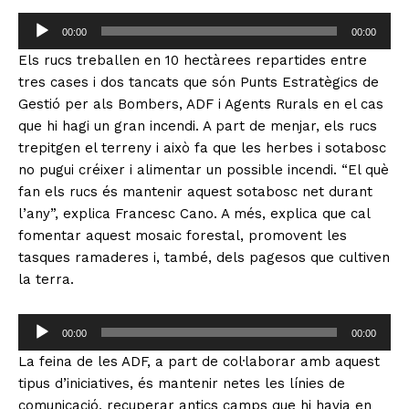
R
00:00
00:00
e
Els rucs treballen en 10 hectàrees repartides entre
p
tres cases i dos tancats que són Punts Estratègics de
r
Gestió per als Bombers, ADF i Agents Rurals en el cas
o
que hi hagi un gran incendi. A part de menjar, els rucs
d
trepitgen el terreny i això fa que les herbes i sotabosc
u
no pugui créixer i alimentar un possible incendi. “El què
c
fan els rucs és mantenir aquest sotabosc net durant
t
l’any”, explica Francesc Cano. A més, explica que cal
o
fomentar aquest mosaic forestal, promovent les
r
tasques ramaderes i, també, dels pagesos que cultiven
d
la terra.
'
à
R
u
00:00
00:00
e
d
La feina de les ADF, a part de col·laborar amb aquest
p
i
tipus d’iniciatives, és mantenir netes les línies de
r
o
comunicació, recuperar antics camps que hi havia en