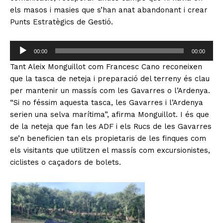
o
els masos i masies que s’han anat abandonant i crear
d
Punts Estratègics de Gestió.
u
c
R
t
00:00
00:00
e
o
Tant Aleix Monguillot com Francesc Cano reconeixen
p
r
que la tasca de neteja i preparació del terreny és clau
r
d
per mantenir un massís com les Gavarres o l’Ardenya.
o
'
“Si no féssim aquesta tasca, les Gavarres i l’Ardenya
d
à
serien una selva marítima”, afirma Monguillot. I és que
u
u
de la neteja que fan les ADF i els Rucs de les Gavarres
c
d
se’n beneficien tan els propietaris de les finques com
t
i
els visitants que utilitzen el massís com excursionistes,
o
o
ciclistes o caçadors de bolets.
r
d
'
à
u