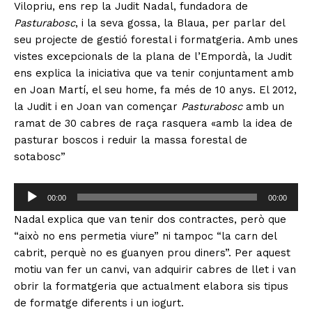
Vilopriu, ens rep la Judit Nadal, fundadora de
Pasturabosc
, i la seva gossa, la Blaua, per parlar del
seu projecte de gestió forestal i formatgeria. Amb unes
vistes excepcionals de la plana de l’Empordà, la Judit
ens explica la iniciativa que va tenir conjuntament amb
en Joan Martí, el seu home, fa més de 10 anys. El 2012,
la Judit i en Joan van començar
Pasturabosc
amb un
ramat de 30 cabres de raça rasquera «amb la idea de
pasturar boscos i reduir la massa forestal de
sotabosc”
R
00:00
00:00
e
Nadal explica que van tenir dos contractes, però que
p
“això no ens permetia viure” ni tampoc “la carn del
r
cabrit, perquè no es guanyen prou diners”. Per aquest
o
motiu van fer un canvi, van adquirir cabres de llet i van
d
obrir la formatgeria que actualment elabora sis tipus
u
de formatge diferents i un iogurt.
c