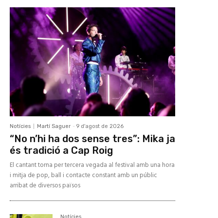
Notícies
Martí Saguer
-
9 d'agost de 2026
“No n’hi ha dos sense tres”: Mika ja
és tradició a Cap Roig
El cantant torna per tercera vegada al festival amb una hora
i mitja de pop, ball i contacte constant amb un públic
arribat de diversos països
Notícies