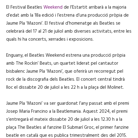
El Festival Beatles
Weekend
de l’Estartit arribarà a la majoria
d’edat amb la 18a edició i l’estrena d’una producció pròpia de
Jaume Pla ‘Mazoni’. El festival d’homenatge als Beatles se
celebrarà del 17 al 21 de juliol amb diverses activitats, entre les
quals hi ha concerts, xerrades i exposicions.
Enguany, el Beatles Weekend estrena una producció pròpia
amb The Rockin’ Beats, un quartet liderat pel cantautor
bisbalenc Jaume Pla ‘Mazoni’, que oferirà un recorregut pel
rock de la discografia dels Beatles. El concert central tindrà
lloc el dissabte 20 de juliol a les 22 h a la plaça del Molinet.
Jaume Pla ‘Mazoni’ va ser guardonat l’any passat amb el premi
Josep Maria Francino a la Beatlemania. Aquest 2024, el premi
s’entregarà el mateix dissabte 20 de juliol a les 12.30 h a la
plaça The Beatles al fanzine El Submarí Groc, el primer fanzine
beatle en català que es publica trimestralment des del 2015.