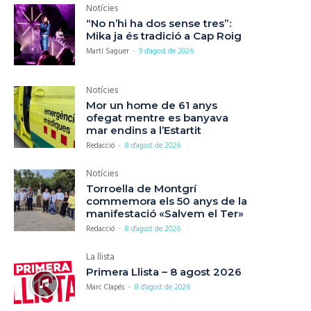
Notícies
“No n’hi ha dos sense tres”:
Mika ja és tradició a Cap Roig
Martí Saguer
-
9 d'agost de 2026
Notícies
Mor un home de 61 anys
ofegat mentre es banyava
mar endins a l’Estartit
Redacció
-
8 d'agost de 2026
Notícies
Torroella de Montgrí
commemora els 50 anys de la
manifestació «Salvem el Ter»
Redacció
-
8 d'agost de 2026
La llista
Primera Llista – 8 agost 2026
Marc Clapés
-
8 d'agost de 2026