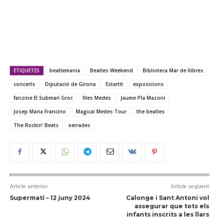
ETIQUETES
beatlemania
Beatles Weekend
Biblioteca Mar de llibres
concerts
Diputació de Girona
Estartit
exposicions
fanzine El Submarí Groc
Illes Medes
Jaume Pla Mazoni
Josep Maria Francino
Magical Medes Tour
the beatles
The Rockin’ Beats
xerrades
Article anterior
Article següent
Supermatí – 12 juny 2024
Calonge i Sant Antoni vol
assegurar que tots els
infants inscrits a les llars