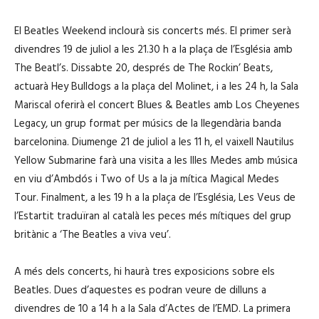
El Beatles Weekend inclourà sis concerts més. El primer serà
divendres 19 de juliol a les 21.30 h a la plaça de l’Església amb
The Beatl’s. Dissabte 20, després de The Rockin’ Beats,
actuarà Hey Bulldogs a la plaça del Molinet, i a les 24 h, la Sala
Mariscal oferirà el concert Blues & Beatles amb Los Cheyenes
Legacy, un grup format per músics de la llegendària banda
barcelonina. Diumenge 21 de juliol a les 11 h, el vaixell Nautilus
Yellow Submarine farà una visita a les Illes Medes amb música
en viu d’Ambdós i Two of Us a la ja mítica Magical Medes
Tour. Finalment, a les 19 h a la plaça de l’Església, Les Veus de
l’Estartit traduïran al català les peces més mítiques del grup
britànic a ‘The Beatles a viva veu’.
A més dels concerts, hi haurà tres exposicions sobre els
Beatles. Dues d’aquestes es podran veure de dilluns a
divendres de 10 a 14 h a la Sala d’Actes de l’EMD. La primera