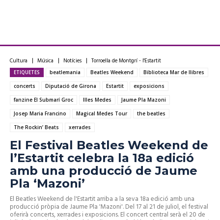
Cultura
Música
Notícies
Torroella de Montgrí - l'Estartit
ETIQUETES
beatlemania
Beatles Weekend
Biblioteca Mar de llibres
concerts
Diputació de Girona
Estartit
exposicions
fanzine El Submarí Groc
Illes Medes
Jaume Pla Mazoni
Josep Maria Francino
Magical Medes Tour
the beatles
The Rockin’ Beats
xerrades
El Festival Beatles Weekend de
l’Estartit celebra la 18a edició
amb una producció de Jaume
Pla ‘Mazoni’
El Beatles Weekend de l'Estartit arriba a la seva 18a edició amb una
producció pròpia de Jaume Pla 'Mazoni'. Del 17 al 21 de juliol, el festival
oferirà concerts, xerrades i exposicions. El concert central serà el 20 de