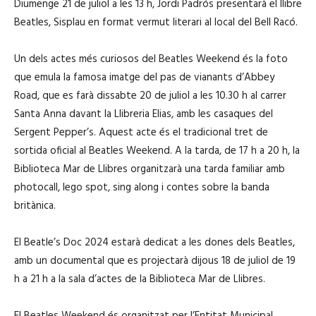
Diumenge 21 de juliol a les 13 h, Jordi Padrós presentarà el llibre
Beatles, Sisplau en format vermut literari al local del Bell Racó.
Un dels actes més curiosos del Beatles Weekend és la foto
que emula la famosa imatge del pas de vianants d’Abbey
Road, que es farà dissabte 20 de juliol a les 10.30 h al carrer
Santa Anna davant la Llibreria Elias, amb les casaques del
Sergent Pepper’s. Aquest acte és el tradicional tret de
sortida oficial al Beatles Weekend. A la tarda, de 17 h a 20 h, la
Biblioteca Mar de Llibres organitzarà una tarda familiar amb
photocall, lego spot, sing along i contes sobre la banda
britànica.
El Beatle’s Doc 2024 estarà dedicat a les dones dels Beatles,
amb un documental que es projectarà dijous 18 de juliol de 19
h a 21 h a la sala d’actes de la Biblioteca Mar de Llibres.
El Beatles Weekend és organitzat per l’Entitat Municipal