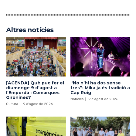
Altres notícies
[AGENDA] Què puc fer el
“No n’hi ha dos sense
diumenge 9 d’agost a
tres”: Mika ja és tradició a
l’Empordà i Comarques
Cap Roig
Gironines?
Notícies
9 d'agost de 2026
Cultura
9 d'agost de 2026