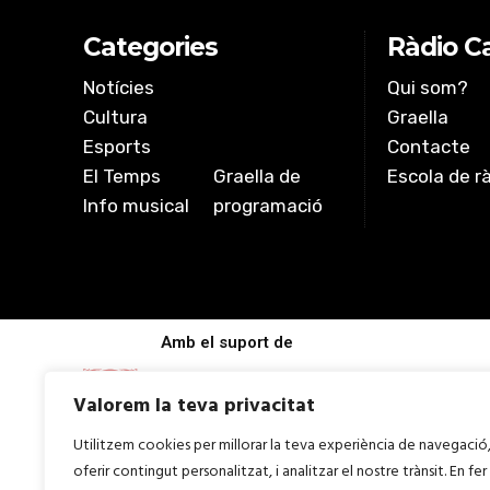
Categories
Ràdio Ca
Notícies
Qui som?
Cultura
Graella
Esports
Contacte
El Temps
Graella de
Escola de r
Info musical
programació
Amb el suport de
Valorem la teva privacitat
Utilitzem cookies per millorar la teva experiència de navegació
oferir contingut personalitzat, i analitzar el nostre trànsit. En fer