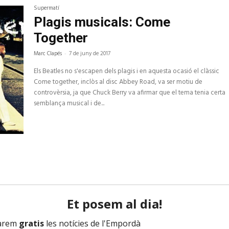
Supermatí
Plagis musicals: Come
Together
Marc Clapés
-
7 de juny de 2017
Els Beatles no s'escapen dels plagis i en aquesta ocasió el clàssic
Come together, inclòs al disc Abbey Road, va ser motiu de
controvèrsia, ja que Chuck Berry va afirmar que el tema tenia certa
semblança musical i de...