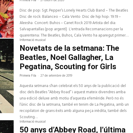
Primera Fila
21 d'abril de 2020
Disc de pop: Sgt. Pepper’s Lonely Hearts Club Band – The Beatles
Disc de rock: Balanceo – Cala Vento Disc de hip hop: 19:19 –
Aleesha Concert: Buhos – Canet Rock 2019 Artista del dia:
Salvapantallas (pop argentí) L'entrada Recomanacions per la
quarentena: The Beatles, Buhos, Cala Vento ha aparegut primer…
Informació musical
Novetats de la setmana: The
Beatles, Noel Gallagher, La
Pegatina, Scouting for Girls
Primera Fila
-
27 de setembre de 2019
Aquesta setmana s’han celebrat els 50 anys de la publicació del
disc dels Beatles “Abbey Road” i aquest mateix divendres arriba
una edició deluxe amb motiu d’aquesta efemèride. Però no és
l’únic disc de la setmana, també en tenim de La Pegatina, amb un
recopilatori de grans èxits amb alguna peça inèdita, també dels
Scouting…
Informació musical
50 anys d’Abbey Road, l’última