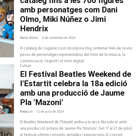
catàleg fins a les 700 figures
amb personatges com Dani
Olmo, Miki Núñez o Jimi
Hendrix
Maria Alsina
-
6 de novembre de 2024
El catàleg de Caganer.com incorpora mig centenar més de noves
peces de personatges representatius del món de la música, la
comunicació, l'esport i el món digital.
Cultura
El Festival Beatles Weekend de
l’Estartit celebra la 18a edició
amb una producció de Jaume
Pla ‘Mazoni’
Redacció
-
12 de juny de 2024
El Beatles Weekend de l'Estartit arriba a la seva 18a edició amb
una producció pròpia de Jaume Pla 'Mazoni'. Del 17 al 21 de juliol,
el festival oferirà concerts, xerrades i exposicions. El concert