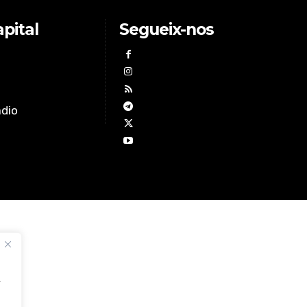
pital
Segueix-nos
àdio
,