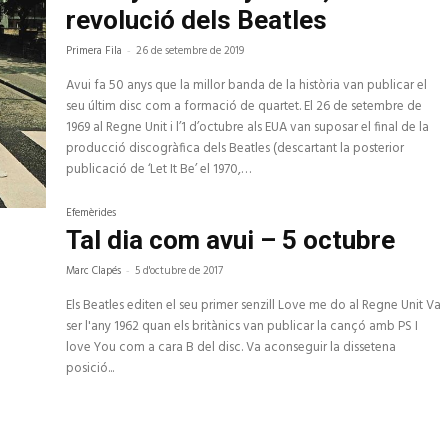
revolució dels Beatles
Primera Fila
-
26 de setembre de 2019
Avui fa 50 anys que la millor banda de la història van publicar el
seu últim disc com a formació de quartet. El 26 de setembre de
1969 al Regne Unit i l’1 d’octubre als EUA van suposar el final de la
producció discogràfica dels Beatles (descartant la posterior
publicació de ‘Let It Be’ el 1970,…
Efemèrides
Tal dia com avui – 5 octubre
Marc Clapés
-
5 d'octubre de 2017
Els Beatles editen el seu primer senzill Love me do al Regne Unit Va
ser l'any 1962 quan els britànics van publicar la cançó amb PS I
love You com a cara B del disc. Va aconseguir la dissetena
posició...