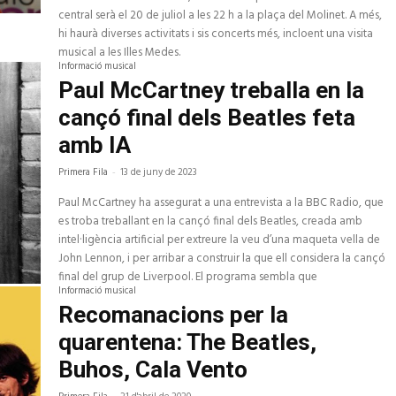
central serà el 20 de juliol a les 22 h a la plaça del Molinet. A més,
hi haurà diverses activitats i sis concerts més, incloent una visita
musical a les Illes Medes.
Informació musical
Paul McCartney treballa en la
cançó final dels Beatles feta
amb IA
Primera Fila
-
13 de juny de 2023
Paul McCartney ha assegurat a una entrevista a la BBC Radio, que
es troba treballant en la cançó final dels Beatles, creada amb
intel·ligència artificial per extreure la veu d’una maqueta vella de
John Lennon, i per arribar a construir la que ell considera la cançó
final del grup de Liverpool. El programa sembla que
Informació musical
Recomanacions per la
quarentena: The Beatles,
Buhos, Cala Vento
-