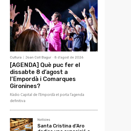
Cultura
Joan Coll Bagur
-
8 d'agost de 2026
[AGENDA] Què puc fer el
dissabte 8 d’agost a
l’Empordà i Comarques
Gironines?
Ràdio Capital de l’Empordà et porta l’agenda
definitiva
Notícies
Santa Cristina d’Aro