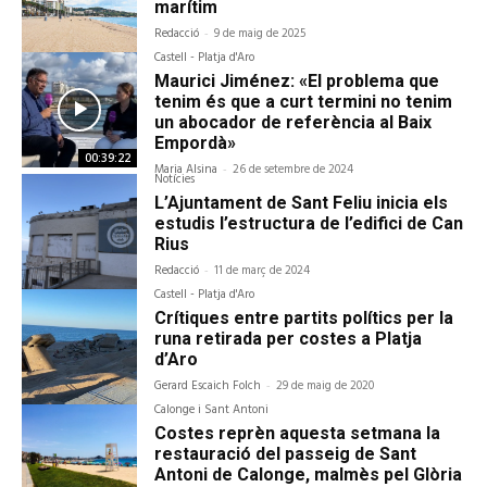
marítim
Redacció
-
9 de maig de 2025
Castell - Platja d'Aro
Maurici Jiménez: «El problema que
tenim és que a curt termini no tenim
un abocador de referència al Baix
Empordà»
00:39:22
Maria Alsina
-
26 de setembre de 2024
Notícies
L’Ajuntament de Sant Feliu inicia els
estudis l’estructura de l’edifici de Can
Rius
Redacció
-
11 de març de 2024
Castell - Platja d'Aro
Crítiques entre partits polítics per la
runa retirada per costes a Platja
d’Aro
Gerard Escaich Folch
-
29 de maig de 2020
Calonge i Sant Antoni
Costes reprèn aquesta setmana la
restauració del passeig de Sant
Antoni de Calonge, malmès pel Glòria