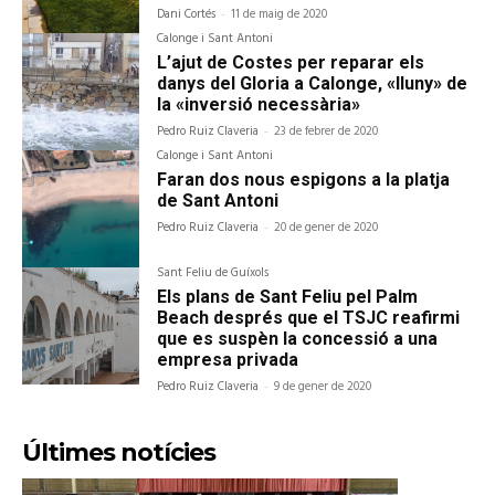
Dani Cortés
-
11 de maig de 2020
Calonge i Sant Antoni
L’ajut de Costes per reparar els
danys del Gloria a Calonge, «lluny» de
la «inversió necessària»
Pedro Ruiz Claveria
-
23 de febrer de 2020
Calonge i Sant Antoni
Faran dos nous espigons a la platja
de Sant Antoni
Pedro Ruiz Claveria
-
20 de gener de 2020
Sant Feliu de Guíxols
Els plans de Sant Feliu pel Palm
Beach després que el TSJC reafirmi
que es suspèn la concessió a una
empresa privada
Pedro Ruiz Claveria
-
9 de gener de 2020
Últimes notícies