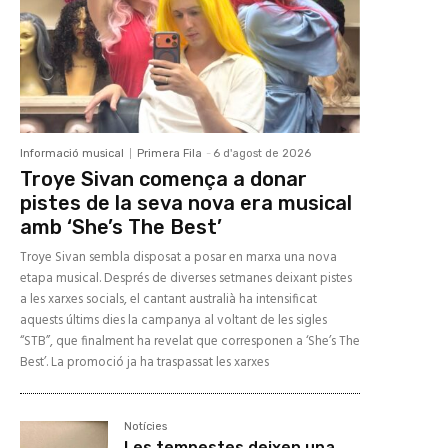
Informació musical
Primera Fila
-
6 d'agost de 2026
Troye Sivan comença a donar
pistes de la seva nova era musical
amb ‘She’s The Best’
Troye Sivan sembla disposat a posar en marxa una nova
etapa musical. Després de diverses setmanes deixant pistes
a les xarxes socials, el cantant australià ha intensificat
aquests últims dies la campanya al voltant de les sigles
“STB”, que finalment ha revelat que corresponen a ‘She’s The
Best’. La promoció ja ha traspassat les xarxes
Notícies
Les tempestes deixen una