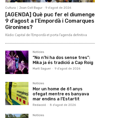
Cultura
Joan Coll Bagur
-
9 d'agost de 2026
[AGENDA] Què puc fer el diumenge
9 d’agost a l’Empordà i Comarques
Gironines?
Ràdio Capital de l’Empordà et porta l’agenda definitiva
Notícies
“No n’hi ha dos sense tres”:
Mika ja és tradició a Cap Roig
Martí Saguer
-
9 d'agost de 2026
Notícies
Mor un home de 61 anys
ofegat mentre es banyava
mar endins a l’Estartit
Redacció
-
8 d'agost de 2026
Notícies