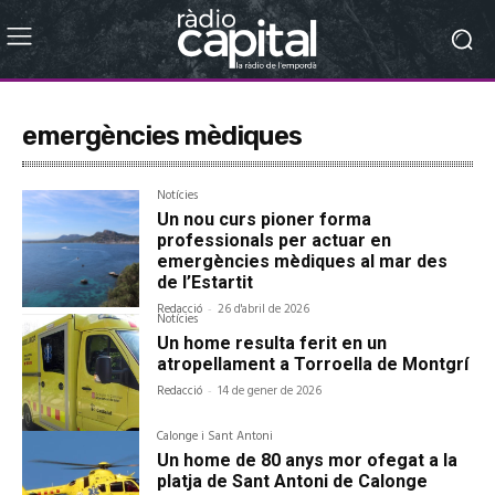
emergències mèdiques
Notícies
Un nou curs pioner forma
professionals per actuar en
emergències mèdiques al mar des
de l’Estartit
Redacció
-
26 d'abril de 2026
Notícies
Un home resulta ferit en un
atropellament a Torroella de Montgrí
Redacció
-
14 de gener de 2026
Calonge i Sant Antoni
Un home de 80 anys mor ofegat a la
platja de Sant Antoni de Calonge