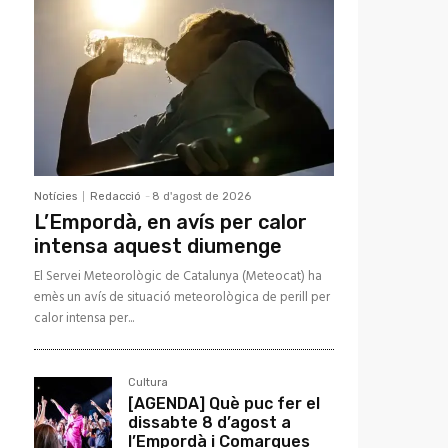
Notícies
Redacció
-
8 d'agost de 2026
L’Empordà, en avís per calor
intensa aquest diumenge
El Servei Meteorològic de Catalunya (Meteocat) ha
emès un avís de situació meteorològica de perill per
calor intensa per...
Cultura
[AGENDA] Què puc fer el
dissabte 8 d’agost a
l’Empordà i Comarques