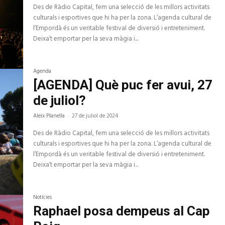
Des de Ràdio Capital, fem una selecció de les millors activitats
culturals i esportives que hi ha per la zona. L’agenda cultural de
l’Empordà és un veritable festival de diversió i entreteniment.
Deixa’t emportar per la seva màgia i...
Agenda
[AGENDA] Què puc fer avui, 27
de juliol?
Aleix Planella
-
27 de juliol de 2024
Des de Ràdio Capital, fem una selecció de les millors activitats
culturals i esportives que hi ha per la zona. L’agenda cultural de
l’Empordà és un veritable festival de diversió i entreteniment.
Deixa’t emportar per la seva màgia i...
Notícies
Raphael posa dempeus al Cap