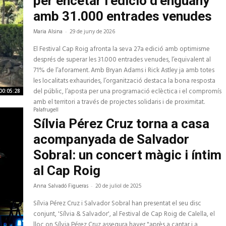
per encetar l’edició d’enguany
amb 31.000 entrades venudes
Maria Alsina
-
29 de juny de 2026
El Festival Cap Roig afronta la seva 27a edició amb optimisme
després de superar les 31.000 entrades venudes, l’equivalent al
71% de l’aforament. Amb Bryan Adams i Rick Astley ja amb totes
les localitats exhaurides, l’organització destaca la bona resposta
del públic, l’aposta per una programació eclèctica i el compromís
00:05:28
amb el territori a través de projectes solidaris i de proximitat.
Palafrugell
Sílvia Pérez Cruz torna a casa
acompanyada de Salvador
Sobral: un concert màgic i íntim
al Cap Roig
Anna Salvadó Figueras
-
20 de juliol de 2025
Sílvia Pérez Cruz i Salvador Sobral han presentat el seu disc
conjunt, 'Sílvia & Salvador', al Festival de Cap Roig de Calella, el
lloc on Sílvia Pérez Cruz assegura haver "après a cantar i a