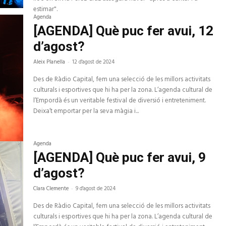
estimar".
Agenda
[AGENDA] Què puc fer avui, 12
d’agost?
Aleix Planella
-
12 d'agost de 2024
Des de Ràdio Capital, fem una selecció de les millors activitats
culturals i esportives que hi ha per la zona. L’agenda cultural de
l’Empordà és un veritable festival de diversió i entreteniment.
Deixa’t emportar per la seva màgia i...
Agenda
[AGENDA] Què puc fer avui, 9
d’agost?
Clara Clemente
-
9 d'agost de 2024
Des de Ràdio Capital, fem una selecció de les millors activitats
culturals i esportives que hi ha per la zona. L’agenda cultural de