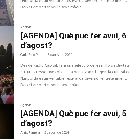
l’Empordà és un veritable festival de diversió i entreteniment.
Deixa’t emportar per la seva màgia i...
Agenda
[AGENDA] Què puc fer avui, 6
d’agost?
Carla Saló Pujol
-
6 d'agost de 2024
Des de Ràdio Capital, fem una selecció de les millors activitats
culturals i esportives que hi ha per la zona. L’agenda cultural de
l’Empordà és un veritable festival de diversió i entreteniment.
Deixa’t emportar per la seva màgia i...
Agenda
[AGENDA] Què puc fer avui, 5
d’agost?
Aleix Planella
-
5 d'agost de 2024