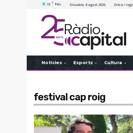
C
32
Pals
Dissabte, 8 agost 2026
Entra / regi
Notícies
Esports
Cultura
festival cap roig