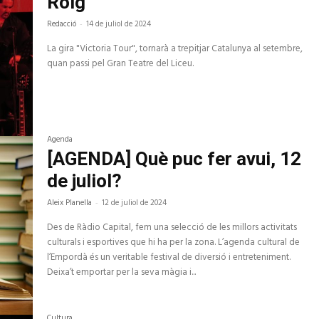
Roig
Redacció
-
14 de juliol de 2024
La gira "Victoria Tour", tornarà a trepitjar Catalunya al setembre,
quan passi pel Gran Teatre del Liceu.
Agenda
[AGENDA] Què puc fer avui, 12
de juliol?
Aleix Planella
-
12 de juliol de 2024
Des de Ràdio Capital, fem una selecció de les millors activitats
culturals i esportives que hi ha per la zona. L’agenda cultural de
l’Empordà és un veritable festival de diversió i entreteniment.
Deixa’t emportar per la seva màgia i...
Cultura