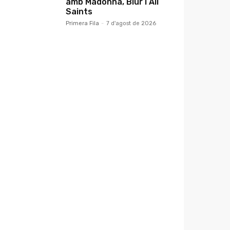
amb Madonna, Blur i All
Saints
Primera Fila
-
7 d'agost de 2026