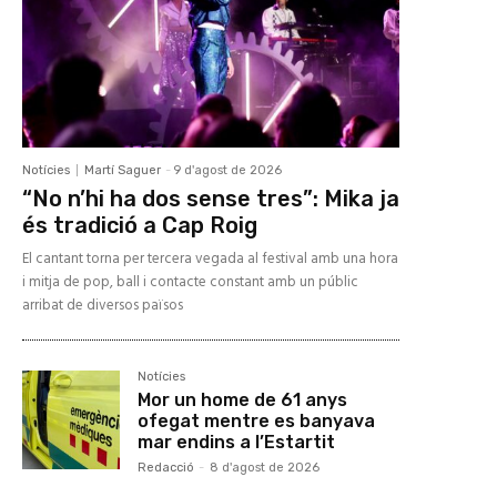
Notícies
Martí Saguer
-
9 d'agost de 2026
“No n’hi ha dos sense tres”: Mika ja
és tradició a Cap Roig
El cantant torna per tercera vegada al festival amb una hora
i mitja de pop, ball i contacte constant amb un públic
arribat de diversos països
Notícies
Mor un home de 61 anys
ofegat mentre es banyava
mar endins a l’Estartit
Redacció
-
8 d'agost de 2026