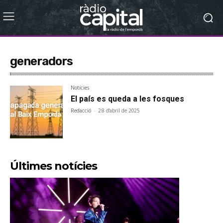
generadors
Notícies
El país es queda a les fosques
Redacció
-
28 d'abril de 2025
Últimes notícies