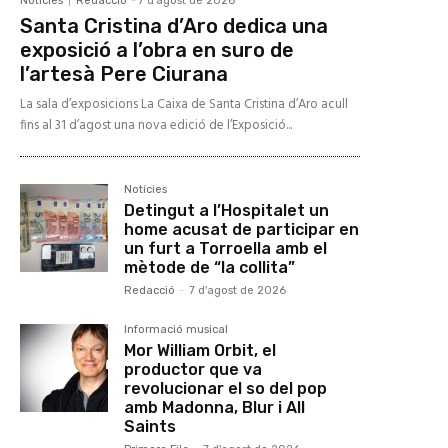
Notícies
Redacció
-
7 d'agost de 2026
Santa Cristina d’Aro dedica una
exposició a l’obra en suro de
l’artesà Pere Ciurana
La sala d’exposicions La Caixa de Santa Cristina d’Aro acull
fins al 31 d’agost una nova edició de l’Exposició...
Notícies
Detingut a l’Hospitalet un
home acusat de participar en
un furt a Torroella amb el
mètode de “la collita”
Redacció
-
7 d'agost de 2026
Informació musical
Mor William Orbit, el
productor que va
revolucionar el so del pop
amb Madonna, Blur i All
Saints