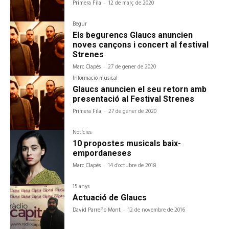
Primera Fila
-
12 de març de 2020
Begur
Els begurencs Glaucs anuncien
noves cançons i concert al festival
Strenes
Marc Clapés
-
27 de gener de 2020
Informació musical
Glaucs anuncien el seu retorn amb
presentació al Festival Strenes
Primera Fila
-
27 de gener de 2020
Notícies
10 propostes musicals baix-
empordaneses
Marc Clapés
-
14 d'octubre de 2018
15 anys
Actuació de Glaucs
David Parreño Mont
-
12 de novembre de 2016