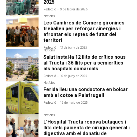
2025
Redacció
-
9 de febrer de 2026
Notícies
Les Cambres de Comerç gironines
treballen per reforçar sinergies i
afrontar els reptes de futur del
territori
Redacció
-
13 de juny de 2025
Notícies
Salut instal·la 12 llits de crítics nous
al Trueta i 36 llits per a semicrítics
als hospitals comarcals
Redacció
-
10 de juny de 2025
Notícies
Ferida lleu una conductora en bolcar
amb el cotxe a Palafrugell
Redacció
-
16 de maig de 2025
Notícies
L’Hospital Trueta renova butaques i
llits dels pacients de cirugia general i
digestiva amb el donatiu de