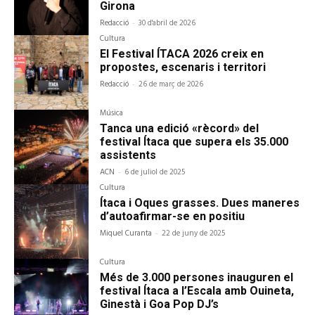
Girona
Redacció
-
30 d'abril de 2026
Cultura
El Festival ÍTACA 2026 creix en
propostes, escenaris i territori
Redacció
-
26 de març de 2026
Música
Tanca una edició «rècord» del
festival Ítaca que supera els 35.000
assistents
ACN
-
6 de juliol de 2025
Cultura
Ítaca i Oques grasses. Dues maneres
d’autoafirmar-se en positiu
Miquel Curanta
-
22 de juny de 2025
Cultura
Més de 3.000 persones inauguren el
festival Ítaca a l’Escala amb Ouineta,
Ginestà i Goa Pop DJ’s