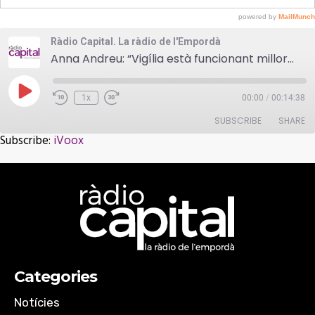
Ràdio Capital. La ràdio de l'Empordà
Anna Andreu: “Vigília està funcionant millor del que m’esperava”
Play
1x
00:00
/
00:14:38
Episode
SUBSCRIBE
SHARE
Subscribe:
iVoox
SHARE
iVoox
RSS FEED
LINK
EMBED
Categories
Notícies