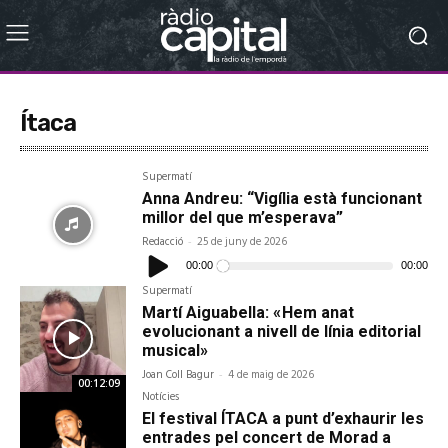
Ítaca
Supermatí
Anna Andreu: “Vigília està funcionant
millor del que m’esperava”
Redacció
-
25 de juny de 2026
Reproductor
d'àudio
00:00
00:00
Supermatí
Martí Aiguabella: « Hem anat
evolucionant a nivell de línia editorial
musical»
Joan Coll Bagur
-
4 de maig de 2026
00:12:09
Notícies
El festival ÍTACA a punt d’exhaurir les
entrades pel concert de Morad a