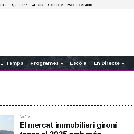
tra't
Qui som?
Graella
Contacte
Escola de ràdio
El Temps
Programes
Escola
En Directe
Notícies
El mercat immobiliari gironí