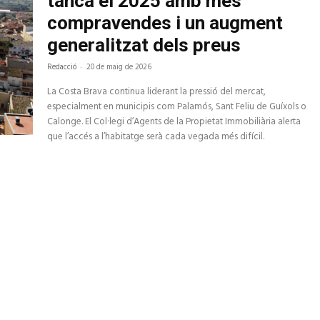
tanca el 2025 amb més
compravendes i un augment
generalitzat dels preus
Redacció
-
20 de maig de 2026
La Costa Brava continua liderant la pressió del mercat,
especialment en municipis com Palamós, Sant Feliu de Guíxols o
Calonge. El Col·legi d’Agents de la Propietat Immobiliària alerta
que l’accés a l’habitatge serà cada vegada més difícil.