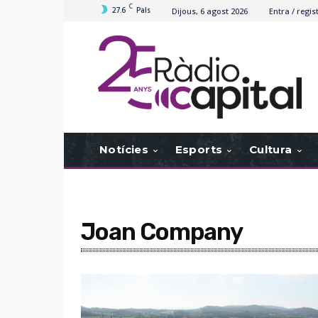
C
27.6
Pals
Dijous, 6 agost 2026
Entra / regis
Notícies
Esports
Cultura
Joan Company