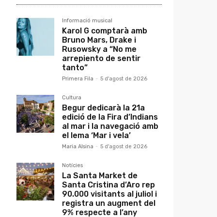
Informació musical
Karol G comptarà amb
Bruno Mars, Drake i
Rusowsky a “No me
arrepiento de sentir
tanto”
Primera Fila
-
5 d'agost de 2026
Cultura
Begur dedicarà la 21a
edició de la Fira d’Indians
al mar i la navegació amb
el lema ‘Mar i vela’
Maria Alsina
-
5 d'agost de 2026
Notícies
La Santa Market de
Santa Cristina d’Aro rep
90.000 visitants al juliol i
registra un augment del
9% respecte a l’any