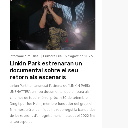
Informació musical
Primera Fila
-
5 d'agost de 2026
Linkin Park estrenaran un
documental sobre el seu
retorn als escenaris
Linkin Park han anunciat l’estrena de “LINKIN PARK:
UNSHATTER”, un nou documental que arribarà als
cinemes de tot el món el pròxim 30 de setembre.
Dirigit per Joe Hahn, membre fundador del grup, el
film mostrarà el camí que ha recorregut la banda des
de les sessions d’enregistrament iniciades el 2022 fins
al seu esperat