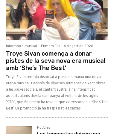
Informació musical
Primera Fila
-
6 d'agost de 2026
Troye Sivan comença a donar
pistes de la seva nova era musical
amb ‘She’s The Best’
Troye Sivan sembla disposat a posar en marxa una nova
etapa musical. Després de diverses setmanes deixant pistes
a les xarxes socials, el cantant australià ha intensificat
aquests últims dies la campanya al voltant de les sigles
“STB”, que finalment ha revelat que corresponen a ‘She’s The
Best’. La promoció ja ha traspassat les xarxes
Notícies
Les tempestes deixen una