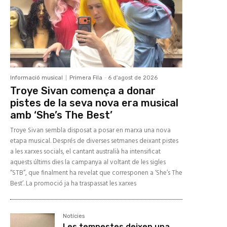
Informació musical
Primera Fila
-
6 d'agost de 2026
Troye Sivan comença a donar
pistes de la seva nova era musical
amb ‘She’s The Best’
Troye Sivan sembla disposat a posar en marxa una nova
etapa musical. Després de diverses setmanes deixant pistes
a les xarxes socials, el cantant australià ha intensificat
aquests últims dies la campanya al voltant de les sigles
“STB”, que finalment ha revelat que corresponen a ‘She’s The
Best’. La promoció ja ha traspassat les xarxes
Notícies
Les tempestes deixen una