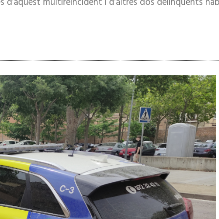
ctes d’aquest multireincident i d’altres dos delinqüents hab