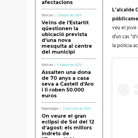
afectacions
L’alcalde 
Notícies
5 d'agost de 2026
públicamen
Veïns de l’Estartit
veu el jove 
qüestionen la
ubicació prevista
d’un cas “d’
d’una nova
la policia a
mesquita al centre
del municipi
Notícies
6 d'agost de 2026
Assalten una dona
de 70 anys a casa
seva a Castell d’Aro
i li roben 50.000
euros
Reportatges
25 de juliol de 2026
On veure el gran
eclipsi de Sol del 12
d’agost: els millors
indrets de