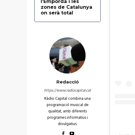
l’Empordà i les
zones de Catalunya
on serà total
Redacció
https://www.radiocapital.cat
Ràdio Capital combina una
programació musical de
qualitat, amb diferents
programes informatius i
divulgatius.