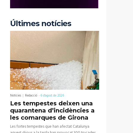
Últimes notícies
Notícies
Redacció
-
6 d'agost de 2026
Les tempestes deixen una
quarantena d’incidències a
les comarques de Girona
Les fortes tempestes que han afectat Catalunya
aquest dijous a la tarda han provocat 300 trucades