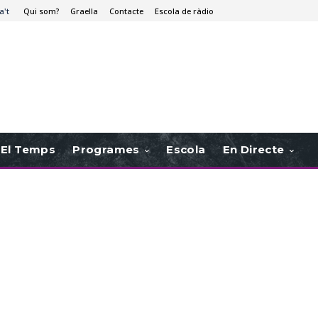
a't
Qui som?
Graella
Contacte
Escola de ràdio
El Temps
Programes
Escola
En Directe