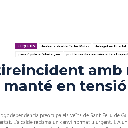
ETIQUETES
denúncia alcalde Carles Motas
detingut en llibertat
pressió policial Vilartagues
problemes de convivència Baix Empor
tireincident amb
manté en tensió 
rogodependència preocupa els veïns de Sant Feliu de Gu
libertat. L’alcalde reclama un canvi normatiu urgent. L’A