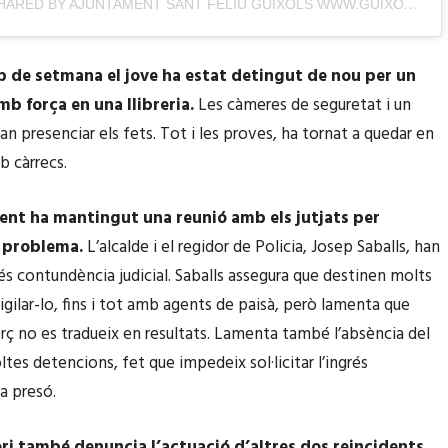
A POST SHARED BY AJUNTAMENT SANT FELIU GUÍXOLS WWW.GUIXOLS.CAT (@GUIXOLS_AJUNTAMENT)
 de setmana el jove ha estat detingut de nou per un
mb força en una llibreria.
Les càmeres de seguretat i un
n presenciar els fets. Tot i les proves, ha tornat a quedar en
b càrrecs.
nt ha mantingut una reunió amb els jutjats per
 problema.
L’alcalde i el regidor de Policia, Josep Saballs, han
s contundència judicial. Saballs assegura que destinen molts
igilar-lo, fins i tot amb agents de paisà, però lamenta que
rç no es tradueix en resultats. Lamenta també l’absència del
ltes detencions, fet que impedeix sol·licitar l’ingrés
a presó.
ori també denuncia l’actuació d’altres dos reincidents