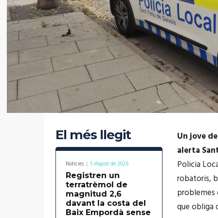
El més llegit
Un jove de
alerta Sant
Policia Loc
Notícies
5 d'agost de 2026
Registren un
robatoris, 
terratrèmol de
problemes d
magnitud 2,6
davant la costa del
que obliga 
Baix Empordà sense