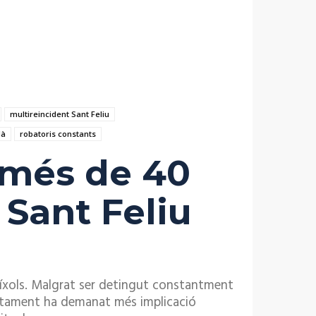
multireincident Sant Feliu
dà
robatoris constants
 més de 40
Sant Feliu
íxols. Malgrat ser detingut constantment
juntament ha demanat més implicació