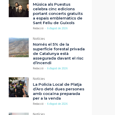
Música als Puestus
celebra cinc edicions
portant concerts gratuïts
a espais emblemàtics de
Sant Feliu de Guíxols
Redacció
-
6 d'agost de 2026
Notícies
Només el 5% de la
superfície forestal privada
de Catalunya està
assegurada davant el risc
d’incendi
Redacció
-
6 d'agost de 2026
Notícies
La Policia Local de Platja
d’Aro deté dues persones
amb cocaïna preparada
per a la venda
Redacció
-
6 d'agost de 2026
Notícies