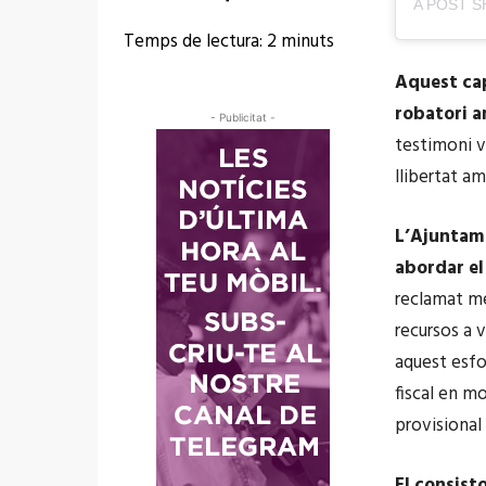
Temps de lectura:
2
minuts
Aquest cap
robatori a
- Publicitat -
testimoni va
llibertat am
L’Ajuntame
abordar el
reclamat mé
recursos a v
aquest esfo
fiscal en mo
provisional 
El consist