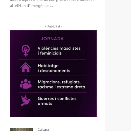
al telèfon d’emergències...
- Publicitat -
Cultura