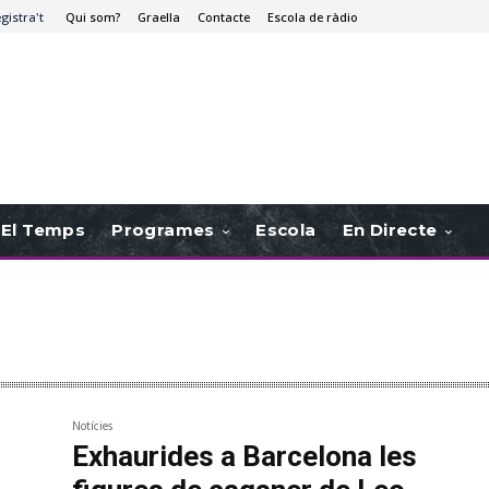
egistra't
Qui som?
Graella
Contacte
Escola de ràdio
El Temps
Programes
Escola
En Directe
Notícies
Exhaurides a Barcelona les