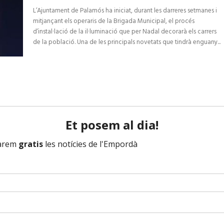
L’Ajuntament de Palamós ha iniciat, durant les darreres setmanes i
mitjançant els operaris de la Brigada Municipal, el procés
d’instal·lació de la il·luminació que per Nadal decorarà els carrers
de la població. Una de les principals novetats que tindrà enguany...