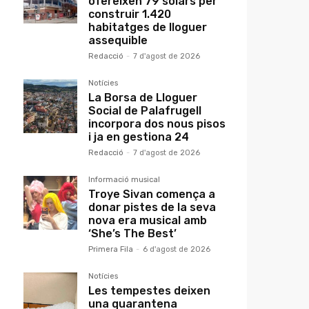
ofereixen 79 solars per
construir 1.420
habitatges de lloguer
assequible
Redacció
-
7 d'agost de 2026
Notícies
La Borsa de Lloguer
Social de Palafrugell
incorpora dos nous pisos
i ja en gestiona 24
Redacció
-
7 d'agost de 2026
Informació musical
Troye Sivan comença a
donar pistes de la seva
nova era musical amb
‘She’s The Best’
Primera Fila
-
6 d'agost de 2026
Notícies
Les tempestes deixen
una quarantena