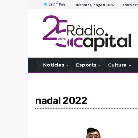
C
23.7
Pals
Divendres, 7 agost 2026
Entra / r
Notícies
Esports
Cultura
nadal 2022