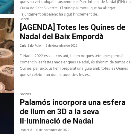
que s'ha vist obligat a suspendre el Parc Infantil de Nadal (PIN) i la
Cursa de Sant Silvestre. El principal motiu que ha al·legat
l'ajuntament bisbalenc ha sigut l'increment de...
General
[AGENDA] Totes les Quines de
Nadal del Baix Empordà
Carla Saló Pujol
-
5 de desembre de 2022
El Nadal 2022 es va acostant, falten poques setmanes perquè
comencin les festes nadalenques. I Nadal, és sinònim de temps de
Quines, per això, us hem preparat una guia amb totes les Quines
que se celebraran durant aquestes festes...
Notícies
Palamós incorpora una esfera
de llum en 3D a la seva
il·luminació de Nadal
Redacció
-
8 de novembre de 2022