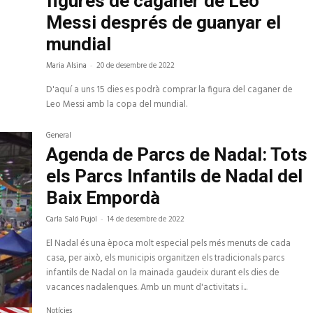
figures de caganer de Leo
Messi després de guanyar el
mundial
Maria Alsina
-
20 de desembre de 2022
D'aquí a uns 15 dies es podrà comprar la figura del caganer de
Leo Messi amb la copa del mundial.
General
Agenda de Parcs de Nadal: Tots
els Parcs Infantils de Nadal del
Baix Empordà
Carla Saló Pujol
-
14 de desembre de 2022
El Nadal és una època molt especial pels més menuts de cada
casa, per això, els municipis organitzen els tradicionals parcs
infantils de Nadal on la mainada gaudeix durant els dies de
vacances nadalenques. Amb un munt d'activitats i...
Notícies