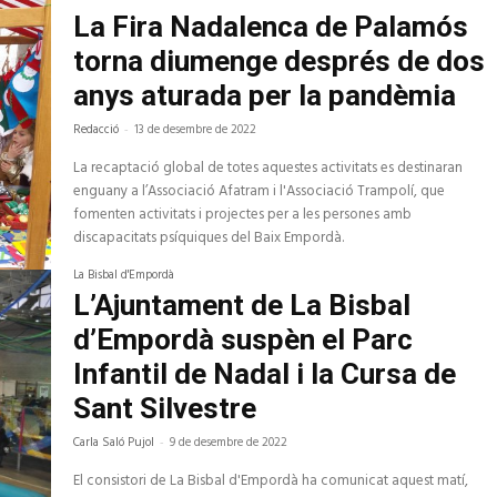
La Fira Nadalenca de Palamós
torna diumenge després de dos
anys aturada per la pandèmia
Redacció
-
13 de desembre de 2022
La recaptació global de totes aquestes activitats es destinaran
enguany a l’Associació Afatram i l'Associació Trampolí, que
fomenten activitats i projectes per a les persones amb
discapacitats psíquiques del Baix Empordà.
La Bisbal d'Empordà
L’Ajuntament de La Bisbal
d’Empordà suspèn el Parc
Infantil de Nadal i la Cursa de
Sant Silvestre
Carla Saló Pujol
-
9 de desembre de 2022
El consistori de La Bisbal d'Empordà ha comunicat aquest matí,