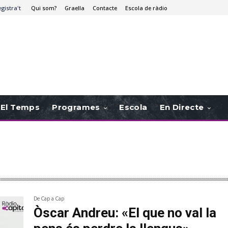
egistra't
Qui som?
Graella
Contacte
Escola de ràdio
El Temps
Programes
Escola
En Directe
De Cap a Cap
Òscar Andreu: «El que no val la