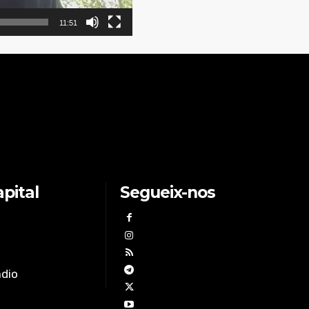
11:51
pital
Segueix-nos
àdio