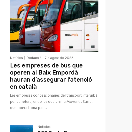
Notícies
Redacció
-
7 d'agost de 2026
Les empreses de bus que
operen al Baix Empordà
hauran d’assegurar l’atenció
en català
Les empreses concessionàries del transport interurbà
per carretera, entre les quals hi ha Moventis Sarfa,
que opera bona part...
Notícies