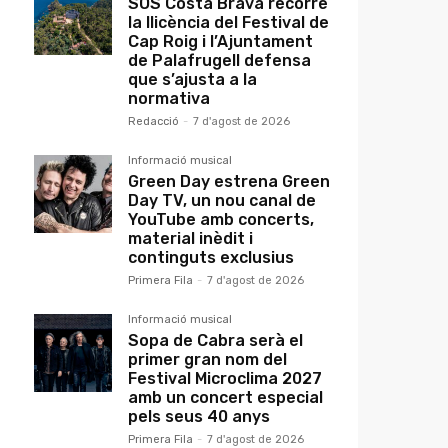
SOS Costa Brava recorre
la llicència del Festival de
Cap Roig i l’Ajuntament
de Palafrugell defensa
que s’ajusta a la
normativa
Redacció
-
7 d'agost de 2026
Informació musical
Green Day estrena Green
Day TV, un nou canal de
YouTube amb concerts,
material inèdit i
continguts exclusius
Primera Fila
-
7 d'agost de 2026
Informació musical
Sopa de Cabra serà el
primer gran nom del
Festival Microclima 2027
amb un concert especial
pels seus 40 anys
Primera Fila
-
7 d'agost de 2026