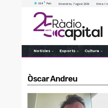
C
30.4
Pals
Divendres, 7 agost 2026
Entra / r
Notícies
Esports
Cultura
Òscar Andreu