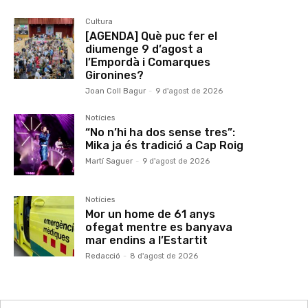
Cultura
[AGENDA] Què puc fer el
diumenge 9 d’agost a
l’Empordà i Comarques
Gironines?
Joan Coll Bagur
-
9 d'agost de 2026
Notícies
“No n’hi ha dos sense tres”:
Mika ja és tradició a Cap Roig
Martí Saguer
-
9 d'agost de 2026
Notícies
Mor un home de 61 anys
ofegat mentre es banyava
mar endins a l’Estartit
Redacció
-
8 d'agost de 2026