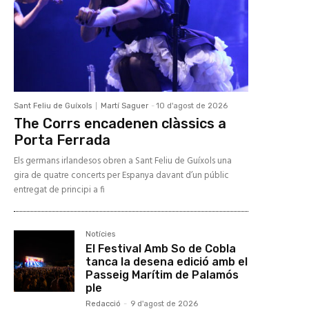
Sant Feliu de Guíxols
Martí Saguer
-
10 d'agost de 2026
The Corrs encadenen clàssics a
Porta Ferrada
Els germans irlandesos obren a Sant Feliu de Guíxols una
gira de quatre concerts per Espanya davant d’un públic
entregat de principi a fi
Notícies
El Festival Amb So de Cobla
tanca la desena edició amb el
Passeig Marítim de Palamós
ple
Redacció
-
9 d'agost de 2026