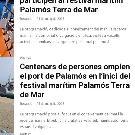
participen al festival marítim
Palamós Terra de Mar
Redacció
-
24 de maig de 2026
La programació, dedicada al coneixement del mar i la recerca
marina, ha combinat divulgació científica, visites a vaixells,
activitats familiars i navegacions pel litoral palamosí.
Palamós
Centenars de persones omplen
el port de Palamós en l’inici del
festival marítim Palamós Terra
de Mar
Redacció
-
24 de maig de 2026
La programació posa el focus en el coneixement del mar i la
recerca marina. El públic ha visitat vaixells, submarins autònoms i
espais divulgatius.
Notícies