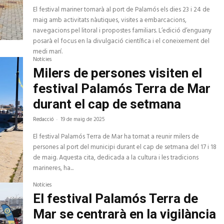
El festival mariner tornarà al port de Palamós els dies 23 i 24 de
maig amb activitats nàutiques, visites a embarcacions,
navegacions pel litoral i propostes familiars. L’edició d’enguany
posarà el focus en la divulgació científica i el coneixement del
medi marí.
Notícies
Milers de persones visiten el
festival Palamós Terra de Mar
durant el cap de setmana
Redacció
-
19 de maig de 2025
El festival Palamós Terra de Mar ha tornat a reunir milers de
persones al port del municipi durant el cap de setmana del 17 i 18
de maig. Aquesta cita, dedicada a la cultura i les tradicions
marineres, ha...
Notícies
El festival Palamós Terra de
Mar se centrarà en la vigilància