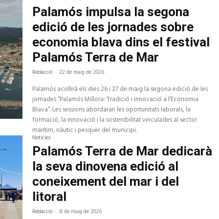
Palamós impulsa la segona
edició de les jornades sobre
economia blava dins el festival
Palamós Terra de Mar
Redacció
-
22 de maig de 2026
Palamós acollirà els dies 26 i 27 de maig la segona edició de les
jornades “Palamós Millora: Tradició i Innovació a l’Economia
Blava”. Les sessions abordaran les oportunitats laborals, la
formació, la innovació i la sostenibilitat vinculades al sector
marítim, nàutic i pesquer del municipi.
Notícies
Palamós Terra de Mar dedicarà
la seva dinovena edició al
coneixement del mar i del
litoral
Redacció
-
8 de maig de 2026