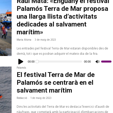
Raül Mata: «Enguany el festival
Palamós Terra de Mar proposa
una llarga llista d’activitats
dedicades al salvament
marítim»
Maria Alsina
-
3 de maig de 2023
Les entrades pel festival Terra de Mar estaran disponibles des de
demà, tot i que es podran adquirir el mateix dia de la fira.
Reproductor
d'àudio
00:00
00:00
Feu
servir
Palamós
les
tecles
El festival Terra de Mar de
de
fletxa
Palamós se centrarà en el
cap
amunt/c
avall
salvament marítim
per
a
Redacció
-
1 de maig de 2023
increme
o
disminui
Dins les activitats del Terra de Mar es destaca l’exercici d’auxili de
el
volum.
nàufrags, que comptarà amb la participació d’embarcacions de