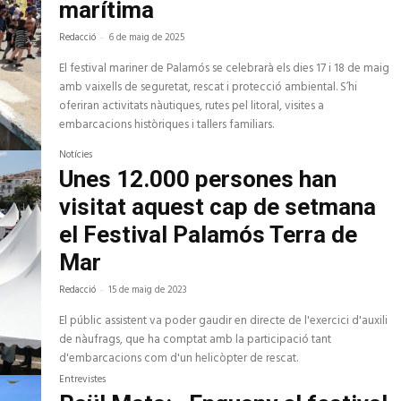
marítima
Redacció
-
6 de maig de 2025
El festival mariner de Palamós se celebrarà els dies 17 i 18 de maig
amb vaixells de seguretat, rescat i protecció ambiental. S’hi
oferiran activitats nàutiques, rutes pel litoral, visites a
embarcacions històriques i tallers familiars.
Notícies
Unes 12.000 persones han
visitat aquest cap de setmana
el Festival Palamós Terra de
Mar
Redacció
-
15 de maig de 2023
El públic assistent va poder gaudir en directe de l'exercici d'auxili
de nàufrags, que ha comptat amb la participació tant
d'embarcacions com d'un helicòpter de rescat.
Entrevistes