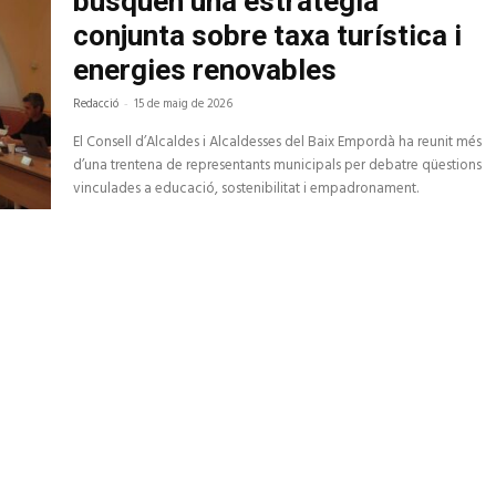
busquen una estratègia
conjunta sobre taxa turística i
energies renovables
Redacció
-
15 de maig de 2026
El Consell d’Alcaldes i Alcaldesses del Baix Empordà ha reunit més
d’una trentena de representants municipals per debatre qüestions
vinculades a educació, sostenibilitat i empadronament.