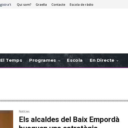
gistra't
Qui som?
Graella
Contacte
Escola de ràdio
El Temps
Programes
Escola
En Directe
Notícies
Els alcaldes del Baix Empordà