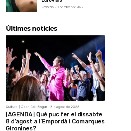
Eurovisió
Redacció
-
1 de febrer de 2022
Últimes notícies
Cultura
Joan Coll Bagur
-
8 d'agost de 2026
[AGENDA] Què puc fer el dissabte
8 d’agost a l’Empordà i Comarques
Gironines?