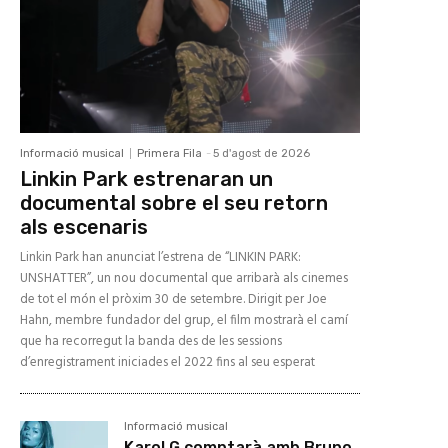
Informació musical
Primera Fila
-
5 d'agost de 2026
Linkin Park estrenaran un
documental sobre el seu retorn
als escenaris
Linkin Park han anunciat l’estrena de “LINKIN PARK:
UNSHATTER”, un nou documental que arribarà als cinemes
de tot el món el pròxim 30 de setembre. Dirigit per Joe
Hahn, membre fundador del grup, el film mostrarà el camí
que ha recorregut la banda des de les sessions
d’enregistrament iniciades el 2022 fins al seu esperat
Informació musical
Karol G comptarà amb Bruno