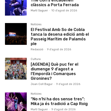
The Corrs encadenen
clàssics a Porta Ferrada
Martí Saguer
-
10 d'agost de 2026
Notícies
El Festival Amb So de Cobla
tanca la desena edició amb el
Passeig Marítim de Palamós
ple
Redacció
-
9 d'agost de 2026
Cultura
[AGENDA] Què puc fer el
diumenge 9 d’agost a
l’Empordà i Comarques
Gironines?
Joan Coll Bagur
-
9 d'agost de 2026
Notícies
“No n’hi ha dos sense tres”:
Mika ja és tradició a Cap Roig
Martí Saguer
-
9 d'agost de 2026