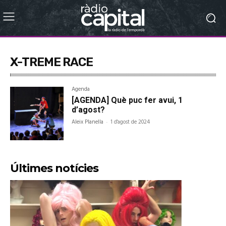
X-TREME RACE
Agenda
[AGENDA] Què puc fer avui, 1
d’agost?
Aleix Planella
-
1 d'agost de 2024
Últimes notícies