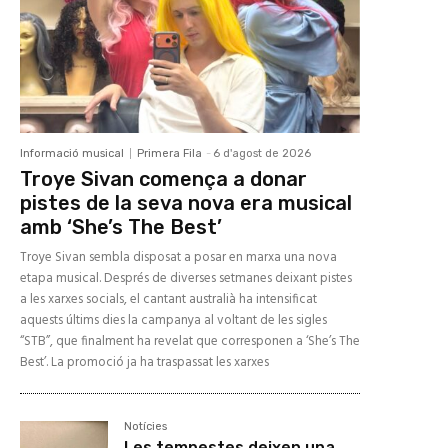
Informació musical
Primera Fila
-
6 d'agost de 2026
Troye Sivan comença a donar
pistes de la seva nova era musical
amb ‘She’s The Best’
Troye Sivan sembla disposat a posar en marxa una nova
etapa musical. Després de diverses setmanes deixant pistes
a les xarxes socials, el cantant australià ha intensificat
aquests últims dies la campanya al voltant de les sigles
“STB”, que finalment ha revelat que corresponen a ‘She’s The
Best’. La promoció ja ha traspassat les xarxes
Notícies
Les tempestes deixen una