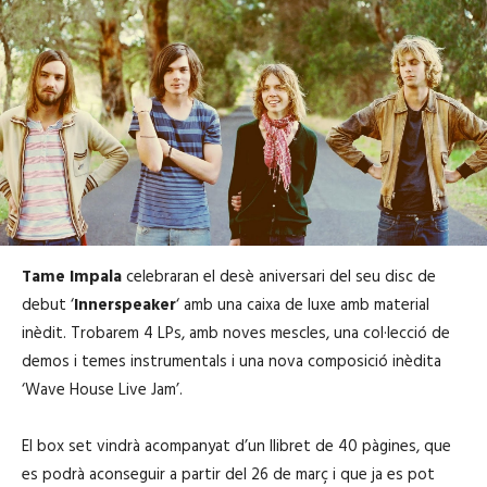
Tame Impala
celebraran el desè aniversari del seu disc de
debut ‘
Innerspeaker
‘ amb una caixa de luxe amb material
inèdit. Trobarem 4 LPs, amb noves mescles, una col·lecció de
demos i temes instrumentals i una nova composició inèdita
‘Wave House Live Jam’.
El box set vindrà acompanyat d’un llibret de 40 pàgines, que
es podrà aconseguir a partir del 26 de març i que ja es pot