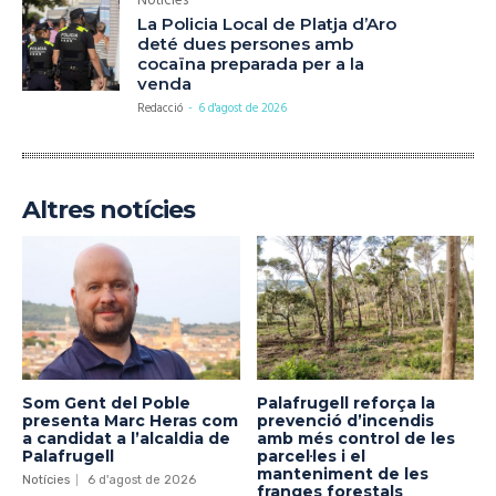
Notícies
La Policia Local de Platja d’Aro
deté dues persones amb
cocaïna preparada per a la
venda
Redacció
-
6 d'agost de 2026
Altres notícies
Som Gent del Poble
Palafrugell reforça la
presenta Marc Heras com
prevenció d’incendis
a candidat a l’alcaldia de
amb més control de les
Palafrugell
parcel·les i el
manteniment de les
Notícies
6 d'agost de 2026
franges forestals