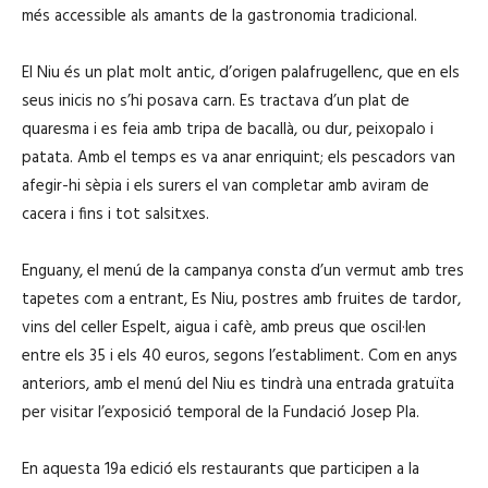
més accessible als amants de la gastronomia tradicional.
El Niu és un plat molt antic, d’origen palafrugellenc, que en els
seus inicis no s’hi posava carn. Es tractava d’un plat de
quaresma i es feia amb tripa de bacallà, ou dur, peixopalo i
patata. Amb el temps es va anar enriquint; els pescadors van
afegir-hi sèpia i els surers el van completar amb aviram de
cacera i fins i tot salsitxes.
Enguany, el menú de la campanya consta d’un vermut amb tres
tapetes com a entrant, Es Niu, postres amb fruites de tardor,
vins del celler Espelt, aigua i cafè, amb preus que oscil·len
entre els 35 i els 40 euros, segons l’establiment. Com en anys
anteriors, amb el menú del Niu es tindrà una entrada gratuïta
per visitar l’exposició temporal de la Fundació Josep Pla.
En aquesta 19a edició els restaurants que participen a la