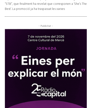
“STB”, que finalment ha revelat que corresponen a ‘She’s The
Best’. La promoció ja ha traspassat les xarxes
- Publicitat -