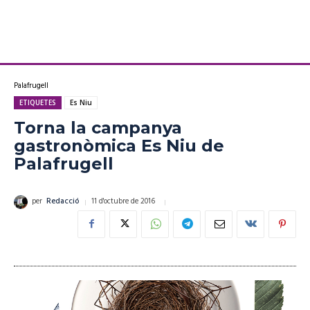
Palafrugell
ETIQUETES
Es Niu
Torna la campanya
gastronòmica Es Niu de
Palafrugell
11 d'octubre de 2016
per
Redacció