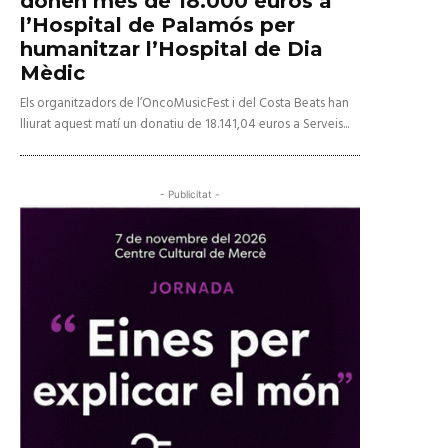
donen més de 18.000 euros a
l’Hospital de Palamós per
humanitzar l’Hospital de Dia
Mèdic
Els organitzadors de l’OncoMusicFest i del Costa Beats han
lliurat aquest matí un donatiu de 18.141,04 euros a Serveis...
- Publicitat -