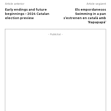
Article anterior
Article següent
Early endings and future
Els empordanesos
beginnings – 2024 Catalan
Swimming in a pan
election preview
s’estrenen en català amb
‘Rapapapà’
- Publicitat -