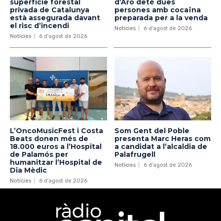
superfície forestal
d’Aro deté dues
privada de Catalunya
persones amb cocaïna
està assegurada davant
preparada per a la venda
el risc d’incendi
Notícies
6 d'agost de 2026
Notícies
6 d'agost de 2026
L’OncoMusicFest i Costa
Som Gent del Poble
Beats donen més de
presenta Marc Heras com
18.000 euros a l’Hospital
a candidat a l’alcaldia de
de Palamós per
Palafrugell
humanitzar l’Hospital de
Notícies
6 d'agost de 2026
Dia Mèdic
Notícies
6 d'agost de 2026