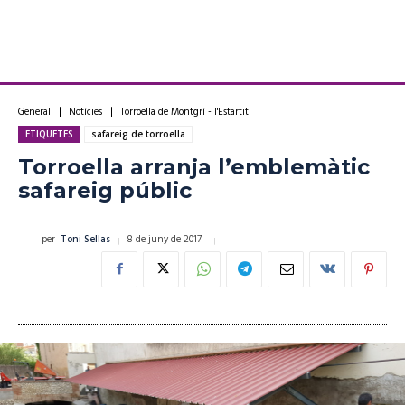
General
Notícies
Torroella de Montgrí - l'Estartit
ETIQUETES
safareig de torroella
Torroella arranja l’emblemàtic
safareig públic
8 de juny de 2017
per
Toni Sellas