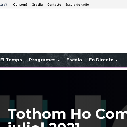
stra't
Qui som?
Graella
Contacte
Escola de ràdio
El Temps
Programes
Escola
En Directe
Tothom Ho Com