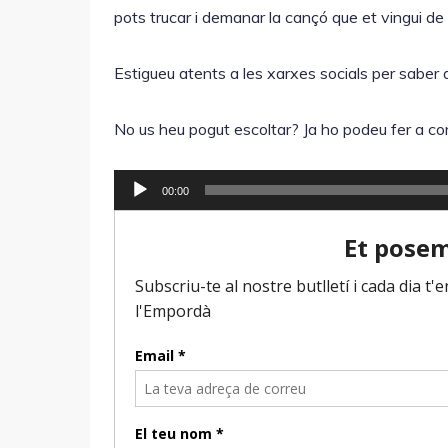
pots trucar i demanar la cançó que et vingui de 
Estigueu atents a les xarxes socials per saber q
No us heu pogut escoltar? Ja ho podeu fer a co
R
00:00
e
p
r
o
d
u
c
t