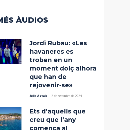
disminuir
el
volum.
MÉS ÀUDIOS
Jordi Rubau: «Les
havaneres es
troben en un
moment dolç alhora
que han de
rejovenir-se»
Júlia Astals
-
2 de setembre de 2024
Ets d’aquells que
creu que l’any
comença al