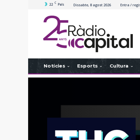
C
22
Pals
Dissabte, 8 agost 2026
Entra / regi
Notícies
Esports
Cultura