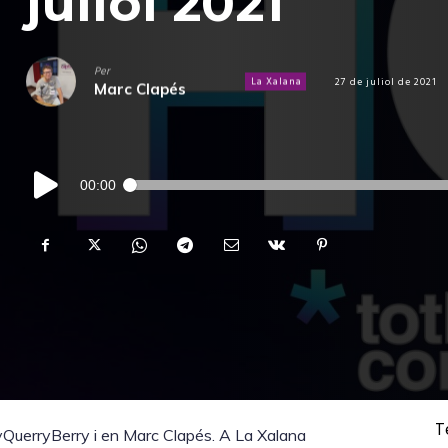
juliol 2021
Per
La Xalana
27 de juliol de 2021
Marc Clapés
Reproductor
00:00
d'àudio
T
QuerryBerry i en Marc Clapés. A La Xalana