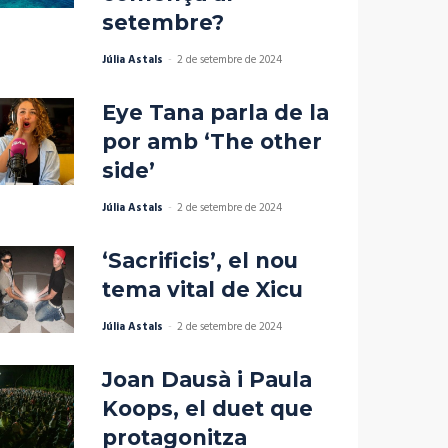
setembre?
Júlia Astals
-
2 de setembre de 2024
Eye Tana parla de la
por amb ‘The other
side’
Júlia Astals
-
2 de setembre de 2024
‘Sacrificis’, el nou
tema vital de Xicu
Júlia Astals
-
2 de setembre de 2024
Joan Dausà i Paula
Koops, el duet que
protagonitza