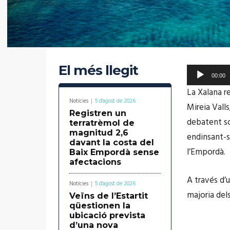
El més llegit
R
00:00
e
La Xalana r
p
Notícies
5 d'agost de 2026
Mireia Valls
Registren un
r
debatent so
terratrèmol de
o
magnitud 2,6
endinsant-s
davant la costa del
d
l’Empordà.
Baix Empordà sense
u
afectacions
c
A través d’
Notícies
5 d'agost de 2026
t
majoria del
Veïns de l’Estartit
o
qüestionen la
ubicació prevista
r
d’una nova