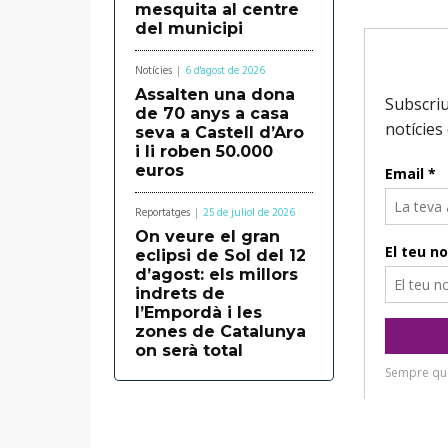
d
mesquita al centre
del municipi
'
à
Notícies
6 d'agost de 2026
u
Assalten una dona
de 70 anys a casa
d
seva a Castell d’Aro
i li roben 50.000
i
euros
o
Reportatges
25 de juliol de 2026
On veure el gran
eclipsi de Sol del 12
d’agost: els millors
indrets de
l’Empordà i les
zones de Catalunya
on serà total