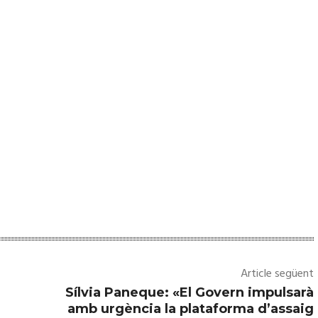
l
p
e
r
a
i
n
c
r
e
m
e
n
Article següent
t
Sílvia Paneque: «El Govern impulsarà
a
amb urgència la plataforma d’assaig