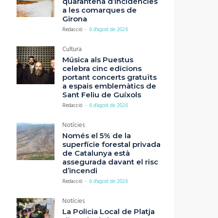
quarantena d’incidències
a les comarques de
Girona
Redacció
-
6 d'agost de 2026
Cultura
Música als Puestus
celebra cinc edicions
portant concerts gratuïts
a espais emblemàtics de
Sant Feliu de Guíxols
Redacció
-
6 d'agost de 2026
Notícies
Només el 5% de la
superfície forestal privada
de Catalunya està
assegurada davant el risc
d’incendi
Redacció
-
6 d'agost de 2026
Notícies
La Policia Local de Platja