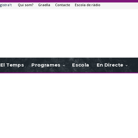
gistra't
Qui som?
Graella
Contacte
Escola de ràdio
El Temps
Programes
Escola
En Directe