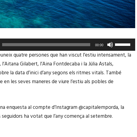
F
00:00
e
euneix quatre persones que han viscut l’estiu intensament, la
u
, l’Aitana Gilabert, l’Aina Fontdecaba i la Júlia Astals,
s
bre la data d’inici d’any segons els ritmes vitals. També
e
e en les seves maneres de viure l’estiu als pobles de
r
v
i
una enquesta al compte d’Instagram @capitalemporda, la
r
s seguidors ha votat que l’any comença al setembre.
l
e