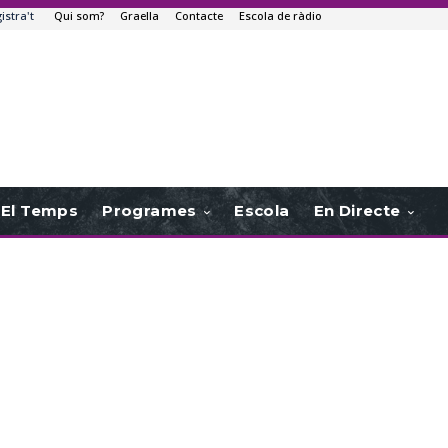
istra't
Qui som?
Graella
Contacte
Escola de ràdio
El Temps
Programes
Escola
En Directe