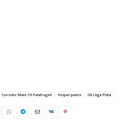
Corredor Mató CH Palafrugell
Hoquei patins
OK Lliga Plata