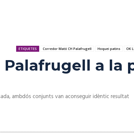
ETIQUETES
Corredor Mató CH Palafrugell
Hoquei patins
OK L
 Palafrugell a la 
ssada, ambdós conjunts van aconseguir idèntic resultat