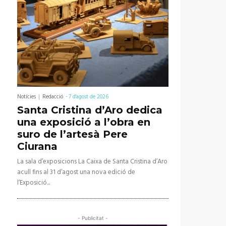
Notícies
Redacció
-
7 d'agost de 2026
Santa Cristina d’Aro dedica
una exposició a l’obra en
suro de l’artesà Pere
Ciurana
La sala d’exposicions La Caixa de Santa Cristina d’Aro
acull fins al 31 d’agost una nova edició de
l’Exposició...
- Publicitat -