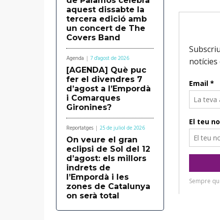
de Palamós celebra
aquest dissabte la
tercera edició amb
un concert de The
Covers Band
Agenda
7 d'agost de 2026
[AGENDA] Què puc
fer el divendres 7
d’agost a l’Empordà
i Comarques
Gironines?
Reportatges
25 de juliol de 2026
On veure el gran
eclipsi de Sol del 12
d’agost: els millors
indrets de
l’Empordà i les
zones de Catalunya
on serà total