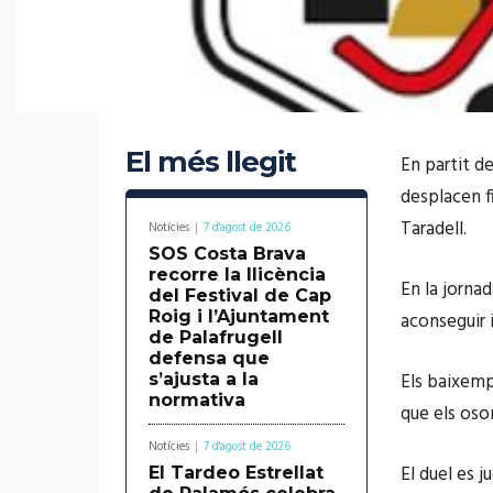
El més llegit
En partit de
desplacen f
Taradell.
Notícies
7 d'agost de 2026
SOS Costa Brava
recorre la llicència
En la jorna
del Festival de Cap
Roig i l’Ajuntament
aconseguir i
de Palafrugell
defensa que
Els baixemp
s’ajusta a la
normativa
que els oso
Notícies
7 d'agost de 2026
El duel es j
El Tardeo Estrellat