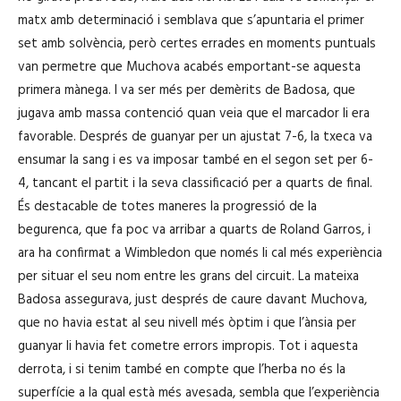
matx amb determinació i semblava que s’apuntaria el primer
set amb solvència, però certes errades en moments puntuals
van permetre que Muchova acabés emportant-se aquesta
primera mànega. I va ser més per demèrits de Badosa, que
jugava amb massa contenció quan veia que el marcador li era
favorable. Després de guanyar per un ajustat 7-6, la txeca va
ensumar la sang i es va imposar també en el segon set per 6-
4, tancant el partit i la seva classificació per a quarts de final.
És destacable de totes maneres la progressió de la
begurenca, que fa poc va arribar a quarts de Roland Garros, i
ara ha confirmat a Wimbledon que només li cal més experiència
per situar el seu nom entre les grans del circuit. La mateixa
Badosa assegurava, just després de caure davant Muchova,
que no havia estat al seu nivell més òptim i que l’ànsia per
guanyar li havia fet cometre errors impropis. Tot i aquesta
derrota, i si tenim també en compte que l’herba no és la
superfície a la qual està més avesada, sembla que l’experiència