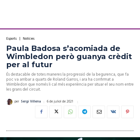
Esports
Notícies
Paula Badosa s’acomiada de
Wimbledon però guanya crèdit
per al futur
És destacable de totes maneres la progressió de la begurenca, que fa
poc va arribar a quarts de Roland Garros, i ara ha confirmat a
Wimbledon que només li cal més experiència per situar el seu nom entre
les grans del circuit.
6 de juliol de 2021
per
Sergi Villena