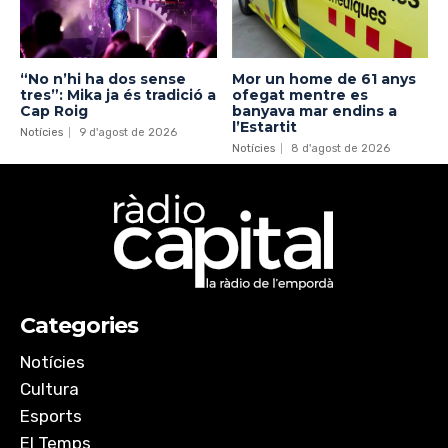
“No n’hi ha dos sense
Mor un home de 61 anys
tres”: Mika ja és tradició a
ofegat mentre es
Cap Roig
banyava mar endins a
l’Estartit
Notícies
9 d'agost de 2026
Notícies
8 d'agost de 2026
Categories
Notícies
Cultura
Esports
El Temps