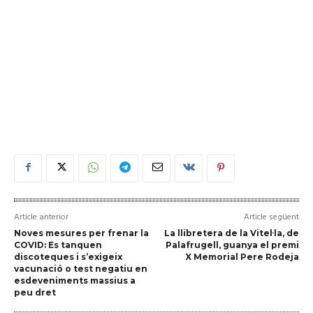
Article anterior
Article següent
Noves mesures per frenar la
La llibretera de la Vitel·la, de
COVID: Es tanquen
Palafrugell, guanya el premi
discoteques i s’exigeix
X Memorial Pere Rodeja
vacunació o test negatiu en
esdeveniments massius a
peu dret