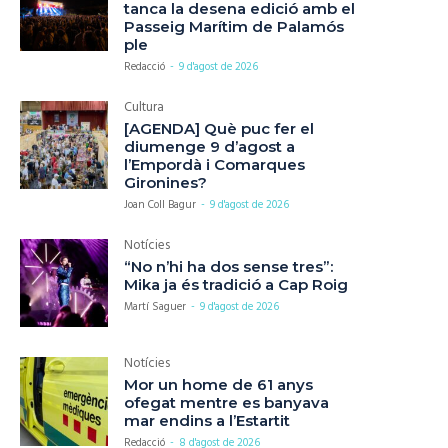
tanca la desena edició amb el
Passeig Marítim de Palamós
ple
Redacció
-
9 d'agost de 2026
Cultura
[AGENDA] Què puc fer el
diumenge 9 d’agost a
l’Empordà i Comarques
Gironines?
Joan Coll Bagur
-
9 d'agost de 2026
Notícies
“No n’hi ha dos sense tres”:
Mika ja és tradició a Cap Roig
Martí Saguer
-
9 d'agost de 2026
Notícies
Mor un home de 61 anys
ofegat mentre es banyava
mar endins a l’Estartit
Redacció
-
8 d'agost de 2026