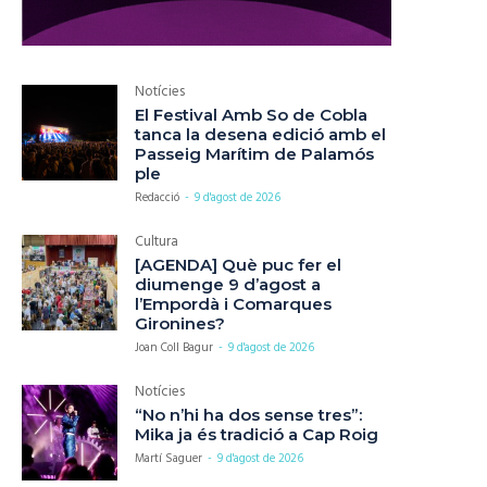
Notícies
El Festival Amb So de Cobla
tanca la desena edició amb el
Passeig Marítim de Palamós
ple
Redacció
-
9 d'agost de 2026
Cultura
[AGENDA] Què puc fer el
diumenge 9 d’agost a
l’Empordà i Comarques
Gironines?
Joan Coll Bagur
-
9 d'agost de 2026
Notícies
“No n’hi ha dos sense tres”:
Mika ja és tradició a Cap Roig
Martí Saguer
-
9 d'agost de 2026