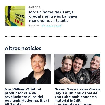
Notícies
Mor un home de 61 anys
ofegat mentre es banyava
mar endins a l’Estartit
Redacció
-
8 d'agost de 2026
Altres notícies
Mor William Orbit, el
Green Day estrena Green
productor que va
Day TV, un nou canal de
revolucionar el so del
YouTube amb concerts,
pop amb Madonna, Blur i
material inèdit i
All Saints
continguts exclusius