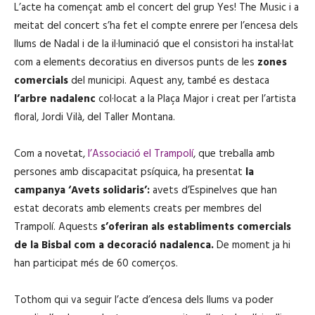
L’acte ha començat amb el concert del grup Yes! The Music i a
meitat del concert s’ha fet el compte enrere per l’encesa dels
llums de Nadal i de la il·luminació que el consistori ha instal·lat
com a elements decoratius en diversos punts de les
zones
comercials
del municipi. Aquest any, també es destaca
l’arbre nadalenc
col·locat a la Plaça Major i creat per l’artista
floral, Jordi Vilà, del Taller Montana.
Com a novetat,
l’Associació el Trampolí
, que treballa amb
persones amb discapacitat psíquica, ha presentat
la
campanya ‘Avets solidaris’:
avets d’Espinelves que han
estat decorats amb elements creats per membres del
Trampolí. Aquests
s’oferiran als establiments comercials
de la Bisbal com a decoració nadalenca.
De moment ja hi
han participat més de 60 comerços.
Tothom qui va seguir l’acte d’encesa dels llums va poder