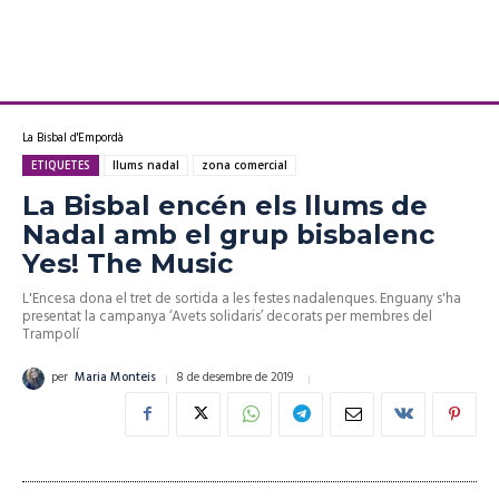
La Bisbal d'Empordà
ETIQUETES
llums nadal
zona comercial
La Bisbal encén els llums de
Nadal amb el grup bisbalenc
Yes! The Music
L'Encesa dona el tret de sortida a les festes nadalenques. Enguany s'ha
presentat la campanya ‘Avets solidaris’ decorats per membres del
Trampolí
8 de desembre de 2019
per
Maria Monteis