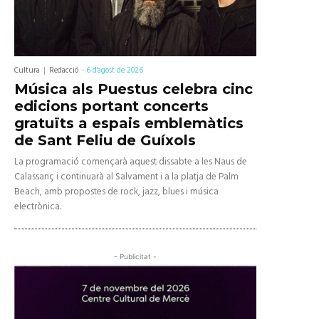
Cultura
Redacció
-
6 d'agost de 2026
Música als Puestus celebra cinc
edicions portant concerts
gratuïts a espais emblemàtics
de Sant Feliu de Guíxols
La programació començarà aquest dissabte a les Naus de
Calassanç i continuarà al Salvament i a la platja de Palm
Beach, amb propostes de rock, jazz, blues i música
electrònica.
- Publicitat -