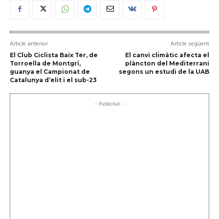
Article anterior
Article següent
El Club Ciclista Baix Ter, de
El canvi climàtic afecta el
Torroella de Montgrí,
plàncton del Mediterrani
guanya el Campionat de
segons un estudi de la UAB
Catalunya d’elit i el sub-23
- Publicitat -