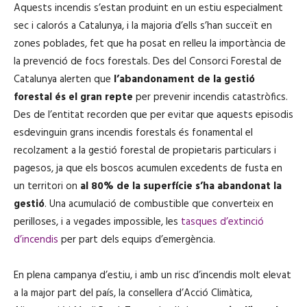
Aquests incendis s’estan produint en un estiu especialment
sec i calorós a Catalunya, i la majoria d’ells s’han succeït en
zones poblades, fet que ha posat en relleu la importància de
la prevenció de focs forestals. Des del Consorci Forestal de
Catalunya alerten que
l’abandonament de la gestió
forestal és el gran repte
per prevenir incendis catastròfics.
Des de l’entitat recorden que per evitar que aquests episodis
esdevinguin grans incendis forestals és fonamental el
recolzament a la gestió forestal de propietaris particulars i
pagesos, ja que els boscos acumulen excedents de fusta en
un territori on
al 80% de la superfície s’ha abandonat la
gestió
. Una acumulació de combustible que converteix en
perilloses, i a vegades impossible, les
tasques d’extinció
d’incendis
per part dels equips d’emergència.
En plena campanya d’estiu, i amb un risc d’incendis molt elevat
a la major part del país, la consellera d’Acció Climàtica,