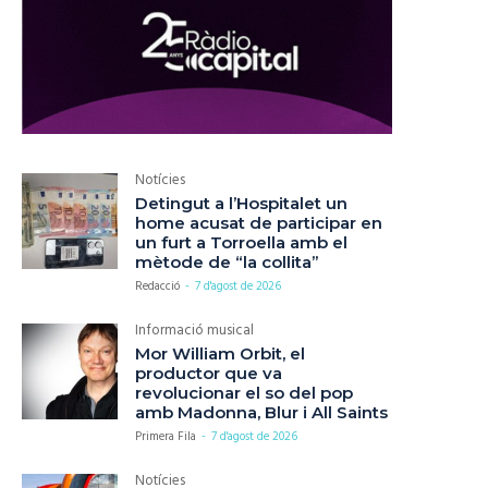
Notícies
Detingut a l’Hospitalet un
home acusat de participar en
un furt a Torroella amb el
mètode de “la collita”
Redacció
-
7 d'agost de 2026
Informació musical
Mor William Orbit, el
productor que va
revolucionar el so del pop
amb Madonna, Blur i All Saints
Primera Fila
-
7 d'agost de 2026
Notícies