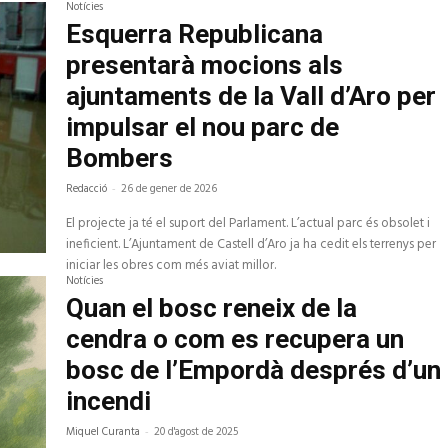
Notícies
Esquerra Republicana
presentarà mocions als
ajuntaments de la Vall d’Aro per
impulsar el nou parc de
Bombers
Redacció
-
26 de gener de 2026
El projecte ja té el suport del Parlament. L’actual parc és obsolet i
ineficient. L’Ajuntament de Castell d’Aro ja ha cedit els terrenys per
iniciar les obres com més aviat millor.
Notícies
Quan el bosc reneix de la
cendra o com es recupera un
bosc de l’Empordà després d’un
incendi
Miquel Curanta
-
20 d'agost de 2025