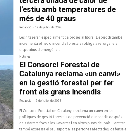
tercera onada de calor de
l’estiu amb temperatures de
més de 40 graus
Redacció
-
12 de juliol de 2026
Les nits seran especialment caloroses al litoral. L'episodi també
incrementa el risc d'incendis forestals i obliga a reforçar els
dispositius d'emergència.
Notícies
El Consorci Forestal de
Catalunya reclama «un canvi»
en la gestió forestal per fer
front als grans incendis
Redacció
-
8 de juliol de 2026
El Consorci Forestal de Catalunya reclama un canvi en les
polítiques de gestió forestal i de prevenció d'incendis després
dels darrers focs a les Gavarres i en altres punts del país. L'entitat
també expressa el seu suport a les persones afectades, defensa el