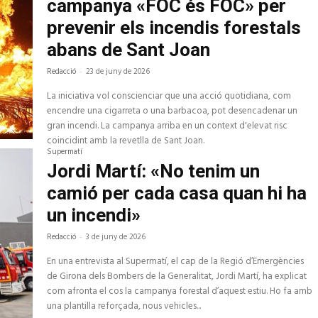
campanya «FOC és FOC» per
cap
amunt/c
avall
prevenir els incendis forestals
per
a
abans de Sant Joan
increme
o
disminui
Redacció
-
23 de juny de 2026
el
volum.
La iniciativa vol conscienciar que una acció quotidiana, com
encendre una cigarreta o una barbacoa, pot desencadenar un
gran incendi. La campanya arriba en un context d'elevat risc
coincidint amb la revetlla de Sant Joan.
Supermatí
Jordi Martí: «No tenim un
camió per cada casa quan hi ha
un incendi»
Redacció
-
3 de juny de 2026
En una entrevista al Supermatí, el cap de la Regió d’Emergències
de Girona dels Bombers de la Generalitat, Jordi Martí, ha explicat
com afronta el cos la campanya forestal d’aquest estiu. Ho fa amb
una plantilla reforçada, nous vehicles...
Reproductor