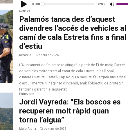
d'àudio
00:00
00:00
Feu
servir
Notícies
les
tecles
Palamós tanca des d’aquest
de
fletxa
divendres l’accés de vehicles al
cap
amunt/c
avall
camí de cala Estreta fins a final
per
a
d’estiu
increme
o
disminui
Redacció
-
30 d'abril de 2026
el
volum.
L’Ajuntament de Palamós restringirà a partir de l’1 de maig l’accés
de vehicles motoritzats al camí de cala Estreta, dins l’Espai
d’Interès Natural Castell-Cap Roig. La mesura s’allargarà fins a final
d’estiu i mentre hi hagi risc d’incendi, amb l’objectiu de protegir
l’entorn i garantir la seguretat.
Entrevistes
Jordi Vayreda: “Els boscos es
recuperen molt ràpid quan
torna l’aigua”
Maria Alsina
-
12 de març de 2026