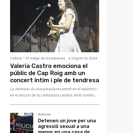
Cultura
El viatge de les paraules
-
6 d'agost de 2026
Valeria Castro emociona el
públic de Cap Roig amb un
concert íntim i ple de tendresa
La «ternura» és una paraula recurrent en el repertori i
en el discurs de la cantautora canària. Amb només...
Notícies
Detenen un jove per una
agressió sexual a una
menor en una casa de