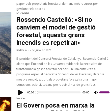
paper dels propietaris forestals i demana més recursos per
gestionar els boscos.
Entrevistes
Rossendo Castelló: «Si no
canviem el model de gestió
forestal, aquests grans
incendis es repetiran»
Redacció
-
7 de juliol de 2026
El president del Consorci Forestal de Catalunya, Rossendo Castelló,
alerta que l’incendi de les Gavarres evidencia la necessitat de
transformar la gestió forestal del país. En una entrevista al
programa especial dedicat a l’incendi de les Gavarres, defensa
més prevenció, suport als propietaris forestals i una major
conscienciació ciutadana per reduir el risc de grans focs.
Reproductor
d'àudio
00:00
00:00
Feu
servir
Notícies
les
tecles
El Govern posa en marxa la
de
fletxa