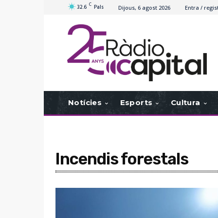
C
32.6
Pals
Dijous, 6 agost 2026
Entra / regis
Notícies
Esports
Cultura
Incendis forestals