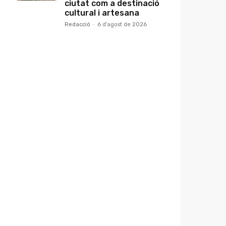
ciutat com a destinació
ap
cultural i artesana
Redacció
-
6 d'agost de 2026
ntar
r