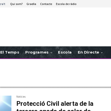
tra't
Qui som?
Graella
Contacte
Escola de ràdio
El Temps
Programes
Escola
En Directe
Notícies
Protecció Civil alerta de la