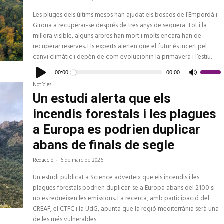
Les pluges dels últims mesos han ajudat els boscos de l’Empordà i
Girona a recuperar-se després de tres anys de sequera. Tot i la
millora visible, alguns arbres han mort i molts encara han de
recuperar reserves. Els experts alerten que el futur és incert pel
canvi climàtic i depèn de com evolucionin la primavera i l’estiu.
Reproductor
d'àudio
00:00
00:00
Feu
servir
Notícies
les
tecles
Un estudi alerta que els
de
fletxa
incendis forestals i les plagues
cap
amunt/c
avall
a Europa es podrien duplicar
per
a
abans de finals de segle
increme
o
disminui
Redacció
-
6 de març de 2026
el
volum.
Un estudi publicat a Science adverteix que els incendis i les
plagues forestals podrien duplicar-se a Europa abans del 2100 si
no es redueixen les emissions. La recerca, amb participació del
CREAF, el CTFC i la UdG, apunta que la regió mediterrània serà una
de les més vulnerables.